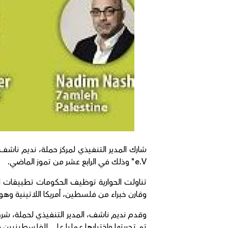
شارك المدير التنفيذي لمركز حملة، نديم ناشف
e.V" وذلك في الرابع عشر من تموز الماضي.
تناولت الحوارية توظيف الحكومات تطبيقات الت
وقارن خبراء من فلسطين، أمريكا اللاتينية وهول
وقدم نديم ناشف، المدير التنفيذي لحملة، شرحا
تم تجربتها واختبارها عمليا على الفلسطينيين