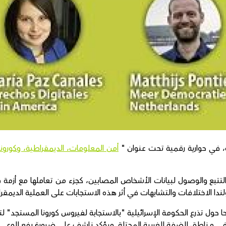
، في حوارية رقمية تحت عنوان "
أمن المعلومات، الديمقراطية، وكورونا
تبع والوصول لبيانات الأشخاص المصابين، كجزء من تعاملها مع أزمة في
ندا الاختلافات والتشابهات في أثر هذه الاستجابات على العملية الديمقر
 حول تذرع الحكومة الإسرائيلية "بالاستجابة لفيروس كورونا المستجد" لت
 في مناطق الضفة الغربية المحتلة. ويؤكد ناشف على ضرورة رفع الوعي ح