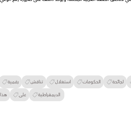
لجائحة
الحكومات
استغلال
تناقش
رقمية
الديمقراطية
على
هذا