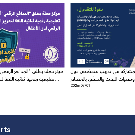
لمشاركة في تدريب متخصّص حول
مركز حملة يطلق "المدافع الرقمي"
وتقنيات البحث والتحقّق بالمصادر
تعليمية رقمية ثنائية اللغة لتع
5
2026/07/01
المفتوحة
الرقمي لد
rts