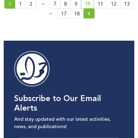
...
10
1
2
7
8
9
11
12
13
current page number
...
17
18
Subscribe to Our Email
Alerts
And stay updated with our latest activities,
news, and publications!