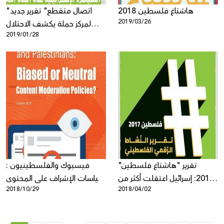
هاشتاغ فلسطين 2018
"اتصال متقطع" تقرير جديد
2019/03/26
لمركز حملة يكشف الاحتلال
2019/01/28
الرقمي لقطاع الاتصالات
الفلسطينية
تقرير "هاشتاغ فلسطين"
فيسبوك والفلسطينيون :
2017: إسرائيل اعتقلت أكثر من
سياسات الإشراف على المحتوى
2018/10/29
2018/04/02
300 فلسطينيّ على خلفية
بين التحيز والاعتدال؟- ورقة
منشورات في الشّبكات
سياساتية صادرة عن مركز حملة
الاجتماعيّة