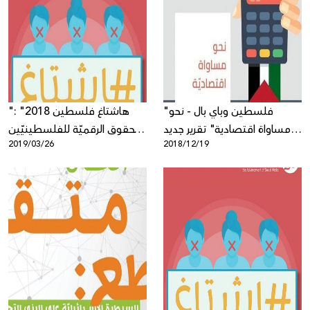
"فلسطين وباي بال - نحو
"هاشتاغ فلسطين 2018" :
مساواة اقتصادية" تقرير جديد
الحقوق الرقميّة للفلسطينيّين
2019/03/26
2018/12/19
لمركز حملة
بين مطرقة التشريعات
التجريمية وسندان تواطؤ
شركات الانترنت