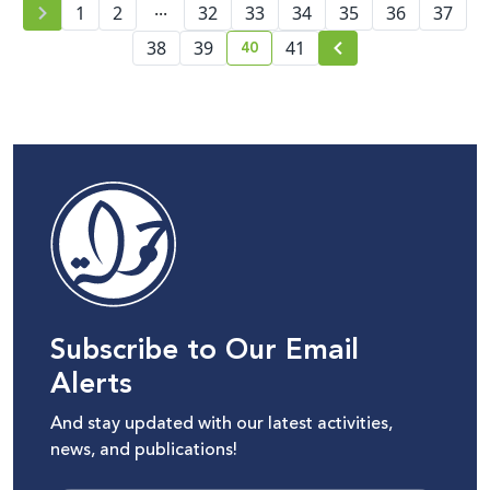
...
1
2
32
33
34
35
36
37
40
38
39
41
current page number
Subscribe to Our Email
Alerts
And stay updated with our latest activities,
news, and publications!