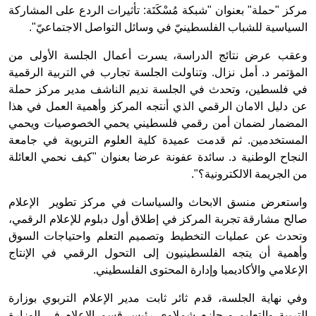
مركز "حملة" بعنوان "شبكة مُسْكَتَة: تأثيرات الردع على المشاركة
السياسية للشباب الفلسطينيّ في وسائل التواصل الاجتماعيّ".
وعقب عرض نتائج الدراسة، يسرت أعمال الجلسة الأولى من
المؤتمر د. أمل نزال. وتناولت الجلسة تجارب في التربية الرقمية
في فلسطين، وتحدث في الجلسة نديم الناشف مدير مركز حملة
عن دليل الامان الرقمي الذي أنتجه المركز وأهمية العمل في هذا
المضمار لضمان أمن رقمي فلسطيني يحمي الخصوصيات ويحمي
المستخدمين. ثم قدمت عميدة كلية العلوم التربوية في جامعة
النجاح الوطنية د. سائدة عفونة عرضا بعنوان "كيف نحمي العائلة
من الجريمة الالكترونية؟".
واستعرض منسق الابحاث والسياسات في مركز تطوير الإعلام
صالح مشارقة تجربة المركز في إطلاق أول دبلوم للإعلام الرقمي،
وتحدث عن عمليات التخطيط وتصميم التعلم واحتياجات السوق
وأهمية أن يتجه الفلسطينيون إلى التحول الرقمي في الإنتاج
الإعلامي والأكاديميا وإدارة المحتوى الفلسطيني.
وفي نهاية الجلسة، قدم ثائر ثابت مدير الإعلام التربوي بوزارة
التربية والتعليم و حازم شملاوي رئيس قسم الاعلام في الوزارة