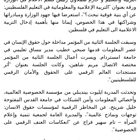
ورقة بعنوان "التربية الإعلامية والمعلوماتية في التعليم الفلسطيني:
عن أي بنية فوقية نبحث؟"، استعرضا فيها جهود الوزارة ومبادراتها
وشراكتها في هذا الخصوص، إيمانا منها بأهمية إدخال التربية
الاعلامية الى التعليم في فلسطين.
وسبقت الجلسة الثانية من المؤتمر مداخلة حول حقوق الإنسان في
عصر المعلومات قدمها صبحي خطيب مدير مساق تعليمي في
جامعة امستردام. ويسرت أعمال الجلسة الثانية من المؤتمر
مختصة الاتصال مريم شاهين، وكانت الجلسة بعنوان "أثر
مستجدات العالم الرقمي على الحقوق والأمان الرقمي
للفلسطينيين".
وتحدثت المدربة ايليوت بيندينلي من مؤسسة الخصوصية العالمية،
وأخصائي المعلومات وأمن الشبكات في جامعة القدس المفتوحة
خليل شريتح، عن المخاطر الرقمية لمؤسسات حقوق الانسان:
توجهات ونماذج عالمية"، والمديرة العامة لجمعية تنمية وإعلام
المرأة – تام سهير فراج عن "انعكاسات العنف الرقمي على
الخصوصية".