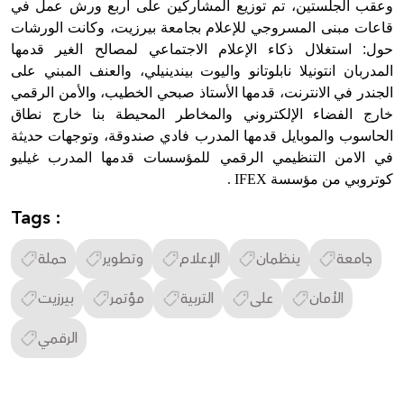
وعقب الجلستين، تم توزيع المشاركين على أربع ورش عمل في
قاعات مبنى المسروجي للإعلام بجامعة بيرزيت، وكانت الورشات
حول: استغلال ذكاء الإعلام الاجتماعي لمصالح الغير قدمها
المدربان انتونيلا نابلوتانو واليوت بيندينيلي، والعنف المبني على
الجندر في الانترنت، قدمها الأستاذ صبحي الخطيب، والأمن الرقمي
خارج الفضاء الإلكتروني والمخاطر المحيطة بنا خارج نطاق
الحاسوب والموبايل قدمها المدرب فادي صندوقة، وتوجهات حديثة
في الامن التنظيمي الرقمي للمؤسسات قدمها المدرب غيليو
كوتروبي من مؤسسة
. IFEX
Tags :
جامعة
ينظمان
الإعلام
وتطوير
حملة
الأمان
على
التربية
مؤتمر
بيرزيت
الرقمي