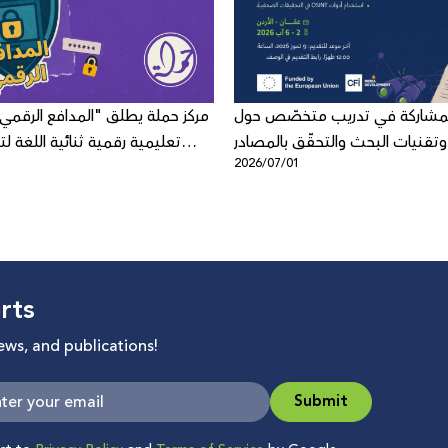
لمشاركة في تدريب متخصّص حول
مركز حملة يطلق "المدافع الرقمي"
وتقنيات البحث والتحقّق بالمصادر
تعليمية رقمية ثنائية اللغة لتع
5
2026/07/01
المفتوحة
الرقمي لد
rts
news, and publications!
Submit