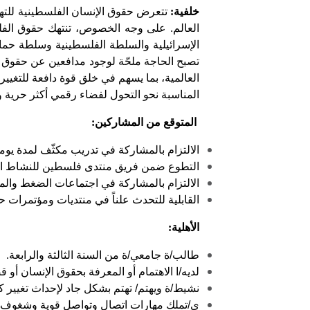
خلفية
:
تتعرض حقوق الإنسان الفلسطينية للتهد
العالم. على وجه الخصوص، تنتهك حقوق الفلس
الإسرائيلية والسلطة الفلسطينية وسلطة حما
تصبح الحاجة ملحّة لوجود مدافعين عن حقوق ا
العالمية، بما يسهم في خلق قوة دافعة للتغيير 
المناسبة نحو التحول لفضاء رقمي أكثر حرية 
المتوقع من المشاركين
:
الالتزام بالمشاركة في تدريب مكثّف لمدة يومي
التطوع ضمن فريق منتدى فلسطين للنشاط الرٍّق
الالتزام بالمشاركة في اجتماعات الضغط وال
القابلية للتحدث علناً في منتديات ومؤتمرات حول
الأهلية
:
طالب/ة جامعي/ة من السنة الثالثة والرابعة
.
لديه/ا الاهتمام أو المعرفة بحقوق الإنسان أو قض
نشيط/ة ويهتم/ تهتم بشكل جاد لإحداث تغيير ك
ي/تملك مهارات اتصال وتواصل قوية وشغوف ب