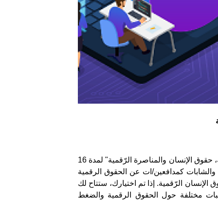
يدعوكم مركز حملة - المركز العربي لتطوير الإعلام الاجتماعي للانضمام لورشة تدريبية في موضوع "الحقوق الرقمية، حقوق الإنسان والمناصرة الرّقمية" لمدة 16
إلى تمكين القيادات الشابة والشابات كمدافعين/ات عن الحقوق الرقمية
اب وشابة ليصبحوا مدافعين عن حقوق الإنسان الرّقمية. إذا تم اختيارك، ستتاح لك
ات مختلفة حول الحقوق الرقمية والضغط