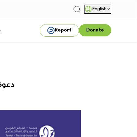
English
|
Report
Donate
m
دعوة