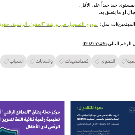
 بمستوى جيد جيداً على الأقل
.
ال أو ما يتعلق به
.
لمهتمين/ات بملء
نموذج التسجيل في ورشة "الحقوق الرقمية، حقوق ا
ى
الرقم التالي
:
0592757436
مية
الحقوق
كمدافعينات
والشابات
الشباب