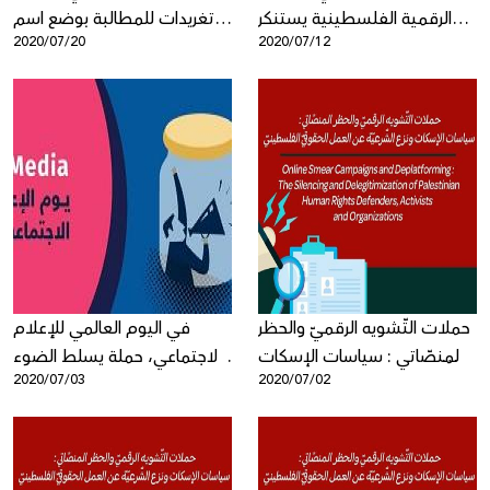
الرقمية الفلسطينية يستنكر
تغريدات للمطالبة بوضع اسم
2020/07/20
2020/07/12
إضرام النار في مركبة الكاتبة
"فلسطين" على خرائط جوجل
نادية حرحش على أيدي مجهول
حملات التّشويه الرقميّ والحظر
في اليوم العالمي للإعلام
المنصّاتي : سياسات الإسكات
الاجتماعي، حملة يسلط الضوء
2020/07/03
2020/07/02
ونزع الشّرعيّة عن العمل
على أبرز الانتهاكات الرقميّة بحق
الحقوقيّ الفلسطينيّ - ورقة
الفلسطينيين
موقف جديدة