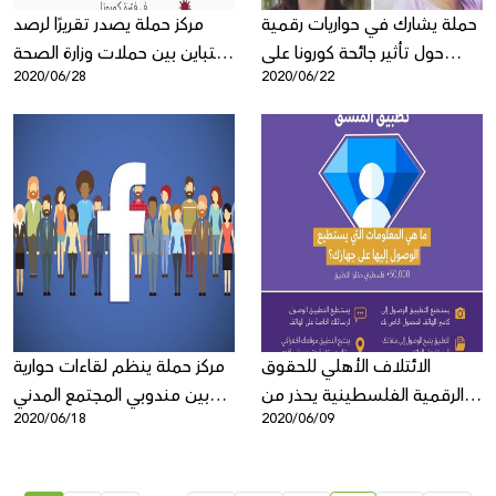
حملة يشارك في حواريات رقمية
مركز حملة يصدر تقريرًا لرصد
حول تأثير جائحة كورونا على
التباين بين حملات وزارة الصحة
2020/06/28
2020/06/22
الحقوق الرقمية
الإسرائيلية باللغتين العربيّة
والعبريّة في فترة كورونا
الائتلاف الأهلي للحقوق
مركز حملة ينظم لقاءات حوارية
الرقمية الفلسطينية يحذر من
بين مندوبي المجتمع المدني
2020/06/18
2020/06/09
تطبيق "المنسق"
والإعلام الفلسطيني وشركة
فيسبوك لمناقشة سياسة ادارة
المحتوى