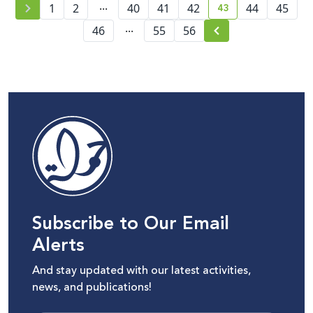
...
43
1
2
40
41
42
44
45
current page numb
...
46
55
56
Subscribe to Our Email
Alerts
And stay updated with our latest activities,
news, and publications!