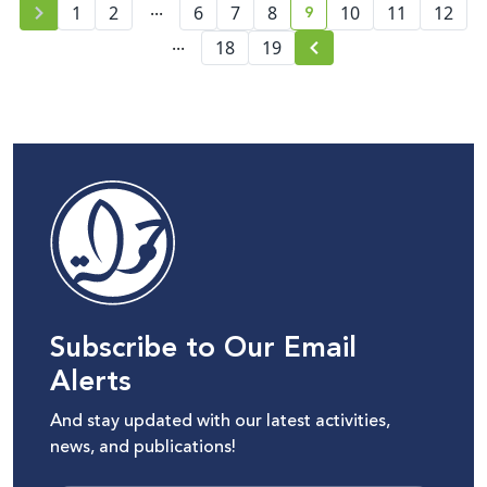
...
9
12
11
10
8
7
6
2
1
غزة
current page number
...
18
19
Subscribe to Our Email
Alerts
And stay updated with our latest activities,
news, and publications!