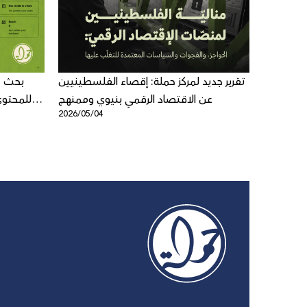
ة: العنف
تقرير جديد لمركز حملة: إقصاء الفلسطينيين
بحث ج
لى الشباب
عن الاقتصاد الرقمي بنيوي وممنهج
للمحتوى
2026/05/04
2026/04/1
فلسطيني