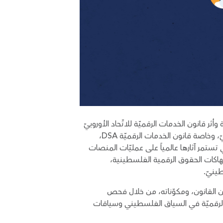
ة وأثر قانون الخدمات الرقميّة للاتّحاد الأوروبيّ
خارج الحدود الإقليميّة". تناولت الدراسة العلاقة المعقدة بين السياق الإسرائيليّ/الفلسطينيّ وتشريعات الاتّحاد الأوروبيّ، وخاصة قانون الخدمات الرقميّة DSA،
ي تستمر آثارها عالمياً على عمليّات المنصات
على غزّة ما بعد 7 تشرين الأول 2023. كما تناولت الدراسة انتهاكات الحقوق الرقمية الفلسطينية،
طينيّ.
ن القانون، ومكوّناته، من خلال فحص
حقوق الرقميّة في السياق الفلسطيني وسياقات