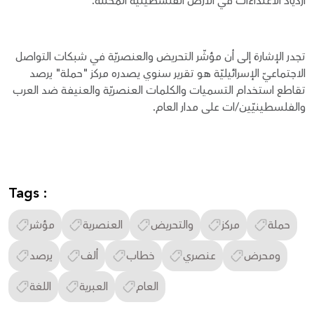
ازدياد الاعتداءات في الأرض الفلسطينية المحتلة.
تجدر الإشارة إلى أن مؤشّر التحريض والعنصريّة في شبكات التواصل
الاجتماعيّ الإسرائيليّة هو تقرير سنوي يصدره مركز "حملة" يرصد
تقاطع استخدام التسميات والكلمات العنصريّة والعنيفة ضد العرب
والفلسطينيّين/ات على مدار العام.
Tags :
حملة
مركز
والتحريض
العنصرية
مؤشر
ومحرض
عنصري
خطاب
ألف
يرصد
العام
العبرية
اللغة