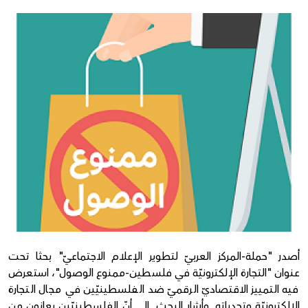
Donate
أصدر "حملة-المركز العربيّ لتطوير الإعلام الاجتماعيّ" بحثا تحت
عنوان "التجارة الإلكترونيّة في فلسطين-ممنوع الوصول"، استعرض
فيه التمييز الاقتصاديّ الرقميّ ضد الفلسطينيّين في مجال التجارة
الإلكترونيّة وتحدياته. وأشار البحث إلى أنّ الفلسطينيّين يعانون من