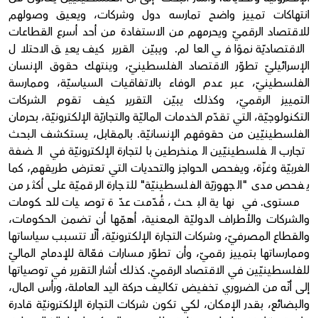
انتهاكات تمييز واضح تمارسه دول وشركات، ويعيق وصولهم
للاقتصاد الرقميّ ويحرمهم من الاستفادة من أحد أسرع القطاعات
الاقتصاديّة نموًا في العالم. ويبيّن القرير كيف يعيق الاحتلال
الإسرائيليّ تطوّر الاقتصاد الفلسطينيّ، وينتهك حقوق الإنسان
الفلسطينيّ، عبر عدم الوفاء بالاتفاقيات السياسيّة، وممارسة
التمييز الرقميّ، وكذلك يبيّن التقرير كيف تقوم الشركات
التكنولوجيّة، التي تقدّم الخدمات الماليّة والتجاريّة الإلكترونيّة، بحرمان
الفلسطينيّين من حقوقهم الإنسانيّة. بالمقابل، يستكشف البحث
تجارب الفلسطينيّين المنخرطين بالتجارة الإلكترونيّة في الضفة
الغربيّة وغزّة، ويفحص الحواجز والتحديات التي تعترض طريقهم، كما
يفحص مدى "الجهوزيّة الفلسطينيّة" للتجارة الرقميّة على أكثر من
مستوى. في نهاية البحث ، قُدّمت عدّة توصيات للحكومات
والشركات والأطراف الدوليّة المعنية، أهمّها أن تضمن الحكومات،
والقطاع المصرفيّ، وشركات التجارة الإلكترونيّة، ألّا تتسبب سياساتها
وممارساتها بتمييز رقميّ، وأن تطوّر مسارات فعّالة للإدماج الماليّ
للفلسطينيّين في الاقتصاد الرقميّ. كذلك أشار التقرير في توصياتها
إلى أنّه من الضروري تخفيض تكاليف حركة اليد العاملة، ورأس المال،
والبضائع، بقدر الإمكان، لكي تكون شركات التجارة الإلكترونيّة قادرة