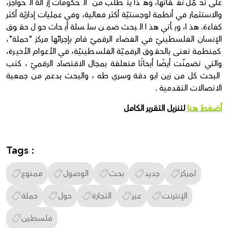
على تحمّل نفقاتها، وهذا يتطلب من الحكومات إزالة الحواجز،
والاستثمار في أنظمة لوجستيّة أكثر فعالية، وفي عمليات إداريّة أكثر
كفاءة. هذا، ويأتي هذا البحث ضمن سلسلة أبحاث حول حقوق
الإنسان الفلسطينيّ في الفضاء الرقميّ قام بإجرائها مركز "حملة"،
كمنظمة تعنى بالحقوق الرقميّة الفلسطينيّة، في الأعوام الأخيرة،
والتي تضمنّت أيضًا أبحاثًا متعلقة بمجال الاقتصاد الرقميّ ، كتب
البحث كل من زين ابو دقة وسري طه ، والبحث بدعم من جمعية
الاتصالات التقدمية .
أضغط هنا
لتنزيل التقرير الكامل
Tags :
لمركز
جديد
بحث
الوصول
ممنوع
الإنترنت
عبر
التجارة
حول
حملة
فلسطين