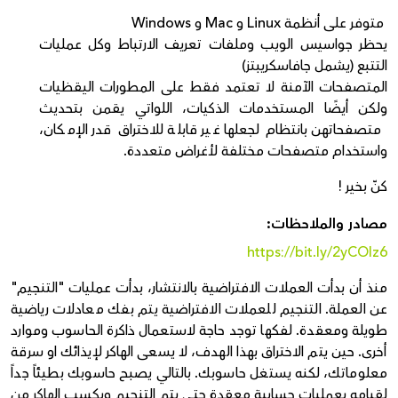
متوفر على أنظمة Linux و Mac و Windows
يحظر جواسيس الويب وملفات تعريف الارتباط وكل عمليات
التتبع (يشمل جافاسكريبتز)
المتصفحات الآمنة لا تعتمد فقط على المطورات اليقظيات
ولكن أيضًا المستخدمات الذكيات، اللواتي يقمن بتحديث
متصفحاتهن بانتظام لجعلها غير قابلة للاختراق قدر الإمكان،
واستخدام متصفحات مختلفة لأغراض متعددة.
كنّ بخير !
مصادر والملاحظات:
https://bit.ly/2yCOlz6
منذ أن بدأت العملات الافتراضية بالانتشار، بدأت عمليات "التنجيم"
عن العملة. التنجيم للعملات الافتراضية يتم بفك معادلات رياضية
طويلة ومعقدة. لفكها توجد حاجة لاستعمال ذاكرة الحاسوب وموارد
أخرى. حين يتم الاختراق بهذا الهدف، لا يسعى الهاكر لإيذائك او سرقة
معلوماتك، لكنه يستغل حاسوبك. بالتالي يصبح حاسوبك بطيئاً جداً
لقيامه بعمليات حسابية معقدة حتى يتم التنجيم ويكسب الهاكر من