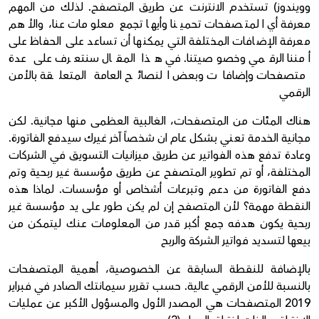
وويندوز) تستخدم الانترنت عن طريق المتصفح.
لذلك من المهم
معرفة أي المتصفحات تحمينا وأيها تجمع معلومات عنا، والأهم
معرفة الإضافات المختلفة التي يمكنها أن تساعد على الحفاظ على
أمننا الرقمي وخصوصيتنا. في هذا المقال سنتعرف على عدة
متصفحات وإضافات وبعض النصائح العامة المتعلقة بالأمن
الرقمي
هناك المئات من المتصفحات، الغالبية العظمى منها مجانية. لكن
مجانية الخدمة تعني بشكل عام ان شخصاً آخر غيرك سيدفع الفاتورة.
وعادة تدفع هذه الفواتير عن طريق ميزانيات التسويق في الشركات
المختلفة، أو تم تطوير المتصفح عن طريق مؤسسة غير ربحية وتم
دفع الفاتورة من دعم وتبرعات أشخاص أو مؤسسات. لماذا هذه
النقطة مهمة؟ لأن المتصفح إن لم يكن طور على يد مؤسسة غير
ربحية يكون هدفه جمع أكبر قدر من المعلومات عنك ليتمكن من
بيعها لتسديد فواتير الشركة والربح
بالإضافة للنقطة السابقة عن الخصوصية، أهمية المتصفحات
بالنسبة للأمن الرقمي عالية. حسب تقرير سيمانتك الصادر في فبراير
2019 المتصفحات هي المصدر الأول والمسؤول الأكبر عن عمليات