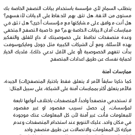
يتطلب السماح لأي مؤسسة باستخدام بيانات التصفح الخاصة بك
مستوى من الثقة. هل تثق بهم للحفاظ على البيانات لأنفسهم؟
هل أنت موافق على مشاركتها مع مؤسسات أخرى؟ هل تثق في
ممارسات أمان البيانات الخاصة بهم؟ مع خاصية التصفح المتخفي
وعدة متصفحات تحافظ على خصوصيتك لا داع للقلق والتفكير
بهذه الأسئلة. ومع أن الشركات الكبيرة مثل جوجل ومايكروسوفت
بدأت تتفهم الخصوصية (أو على الأقل تدعي ذلك)، فلديك الخيار
لحماية نفسك عن طريق اعدادات المتصفح
ممارسات آمنة
كما ذكرنا سابقاً الأمر لا يتعلق فقط باختيار المتصفح(ات) الجيدة،
فالأمر يتعلق أكثر بممارسات آمنة على الشبكة، على سبيل المثال:
لا تستخدمي متصفحاً واحداً. المتصفحات باختلاف أنواعها تابعة
لمؤسسات، إن حصل تسريب مقصود او غير مقصود
للمعلومات فأنت غير آمنة لأن كل المعلومات عنك موجودة
في مكان واحد. عليك التنويع عند استخدام المتصفحات وعدم
مركزة كل المعلومات والاتصالات عن طريق متصفح واحد