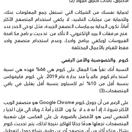
الاختراق، بالذات اختراق المواد (2)
لحماية نفسك من الشركات التي تستغل جمع المعلومات عنك،
وللحماية من عمليات التصّيد، لا يكفي استخدام المتصفح الأكثر
أماناً. تكون البداية بممارسات التصفح الجيدة، مثل توخي الحذر عند
فتح مرفقات البريد الإلكتروني، التأكد من تحديث برنامج مكافحة
الفيروسات (ويكفي برنامج واحد)، وعدم استخدام متصفح واحد
فقط للقيام بالأعمال المختلفة
كروم والخصوصية والأمن الرقمي
النسبة أنك تقرأ هذا المقال على كروم هي 66% فهذه هي نسبة
استخدام كروم عالمياً منذ بداية عام 2019. يلي كروم فايرفوكس
بنسبة أقل من 10% ثم اكسبلورر بنسبة أقل بقليل في باقي
المتصفحات.(3)
على الرغم من أن جوجل كروم Google Chrome هو متصفح الويب
الأكثر شيوعًا، إلا أنه قد لا يكون الأكثر أمانًا، وبالتالي فإن الخيار
الشعبي ليس هو الأفضل بالضرورة. بل على العكس، فإن شعبية
المتصفحات تجعلها هدفًا جذابًا للهاكرز. نتيجة لذلك، يتم تحديث كروم
بشكل متكرر أكثر من أي متصفح آخر عن طريق شركة جوجل لتعطيل