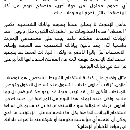
أي هجوم محتمل. من جهة أخرى، متصفح كروم من أكثر
المتصفحات التي تجمع المعلومات عنك
فأمان الإنترنت لا يتعلق فقط بسرقة بياناتك الشخصية، تكفي
"استعارة" هذه المعلومات من الشركات الكبيرة مثل جوجل. تعد
البيانات الضخمة مشكلة ملحة يجب على مستخدمي الإنترنت
دراستها الآن. يعد تأمين بياناتك الشخصية ضد السرقة وإساءة
الاستخدام أمرًا بالغ الأهمية، ولكن البيانات المتعلقة بكيفية
استخدامك للإنترنت مهمة لأنه من الممكن استخدامها للتأثير على
قراراتك في حياتك اليومية
مثال واضح على كيفية استخدام التنميط الشخصي هو توصيات
أمازون. تراقب أمازون عادات التسوق عند تسجيل الدخول وتوصي
بالمنتجات الأخرى التي قد ترغب فيها. قد يبدو هذا غير ضار، بل ربما
مفيد. ولكن عندما يمتد هذا النوع من المراقبة إلى حسابك في
أمازون، تزداد احتمالية سوء الاستخدام. تخيل كيف يمكن إساءة
استخدام البيانات الخاصة بكل ما تتصفحه على الإنترنت. ما الذي
يمكن أن تفعله أي مؤسسة حكومية أو شركة عندما تعرف عاداتك
في قراءة الأخبار أو الإنفاق؟