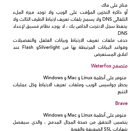
متاح على ماك
أو ذاكرة التخزين المؤقت على الويب ولا توجد ميزة الملء
التلقائي DNS ولا يسمح بلفات تعريف ارتباط الطرف الثالث ولا
يحفظ سجل الانترنت الخاص بك ، لا يوجد نظام مسبق لإعداد
DNS
حذف ملفات تعريف الارتباط وبيانات الفلفل والتفضيلات
وقواعد البيانات المرتبطة بها من Silverlightو Flash عند
اغلاق المستعرض
متصفح Waterfox
متوفر على أنظمة Linux و Mac و Windows
يحظر جواسيس الويب وملفات تعريف الارتباط وكل عمليات
التتبع
Brave
متوفر على أنظمة Linux و Mac و Windows
يتضمن التحقق من صحة المجال المدمج ، والذي سيفصل
شهادات SSL الضعيفة والقوية