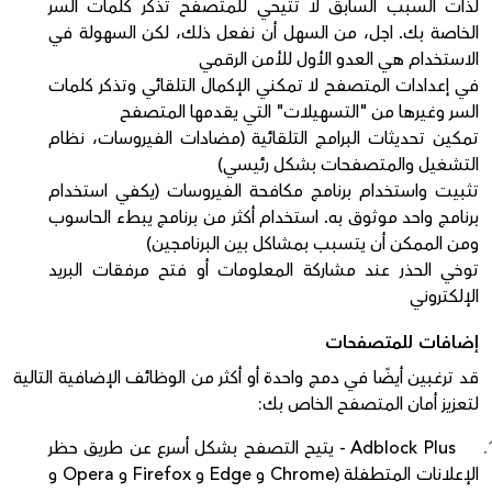
لذات السبب السابق لا تتيحي للمتصفح تذكر كلمات السر
الخاصة بك. اجل، من السهل أن نفعل ذلك، لكن السهولة في
الاستخدام هي العدو الأول للأمن الرقمي
في إعدادات المتصفح لا تمكني الإكمال التلقائي وتذكر كلمات
السر وغيرها من "التسهيلات" التي يقدمها المتصفح
تمكين تحديثات البرامج التلقائية (مضادات الفيروسات، نظام
التشغيل والمتصفحات بشكل رئيسي)
تثبيت واستخدام برنامج مكافحة الفيروسات (يكفي استخدام
برنامج واحد موثوق به. استخدام أكثر من برنامج يبطء الحاسوب
ومن الممكن أن يتسبب بمشاكل بين البرنامجين)
توخي الحذر عند مشاركة المعلومات أو فتح مرفقات البريد
الإلكتروني
إضافات للمتصفحات
قد ترغبين أيضًا في دمج واحدة أو أكثر من الوظائف الإضافية التالية
لتعزيز أمان المتصفح الخاص بك:
Adblock Plus - يتيح التصفح بشكل أسرع عن طريق حظر
الإعلانات المتطفلة (Chrome و Edge و Firefox و Opera و