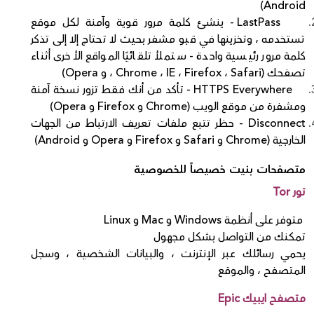
Android)
LastPass - ينشئ كلمة مرور قوية وآمنة لكل موقع
تستخدمه ، وتخزينها في قبو مشفر بحيث لا تحتاج إلا إلى تذكر
كلمة مرور رئيسية واحدة - ستملأ تلقائيًا المواقع الأخرى أثناء
تصفحك (Chrome ، IE ، Firefox ، Safari ، و Opera)
HTTPS Everywhere - تأكد من أنك فقط تزور نسخة آمنة
ومشفرة من موقع الويب (Chrome و Firefox و Opera)
Disconnect - حظر تتبع ملفات تعريف الارتباط من الجهات
الخارجية (Chrome و Safari و Firefox و Opera و Android)
متصفحات بنيت خصيصاً للخصوصية
تور Tor
متوفر على أنظمة Windows و Mac و Linux
تمكنك من التواصل بشكل مجهول
يحمي رسائلك عبر الإنترنت ، والبيانات الشخصية ، وسجل
المتصفح ، والموقع
متصفح ايبيك Epic