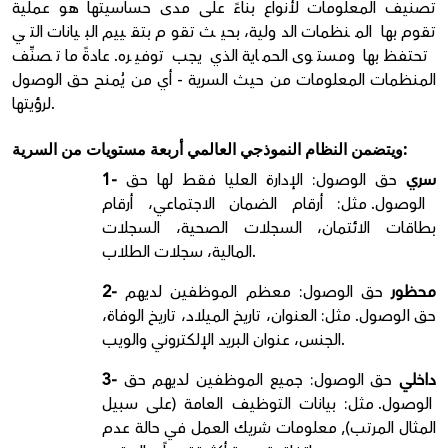
تصنيف المعلومات لأنواع بناءً على مدى حساسيتها هو عملية
تقوم بها المنظمات الدولية، بحيث تقوم بتقييم البيانات التي
تحتفظ بها ومستوى الحماية الذي يجب توفيره. عادةً ما تصنِّف
المنظمات المعلومات من حيث السرية - أي من يُمنح حق الوصول
لرؤيتها.
ويتضمن النظام النموذجي العالمي أربعة مستويات من السرية:
1- سري
حق الوصول: الإدارة العليا فقط لها حق
الوصول.
مثل: أرقام الضمان الاجتماعي، أرقام
بطاقات الائتمان، السجلات الصحية، السجلات
المالية، سجلات الطلاب.
2- محظور
حق الوصول: معظم الموظفين لديهم
حق الوصول.
مثل: العنوان، تاريخ الميلاد، تاريخ الوفاة،
الجنس، عنوان البريد الإلكتروني والويب.
3- داخلي
حق الوصول: جميع الموظفين لديهم حق
الوصول.
مثل: بيانات التوظيف العامة (على سبيل
المثال المرتب), معلومات شريك العمل في حالة عدم