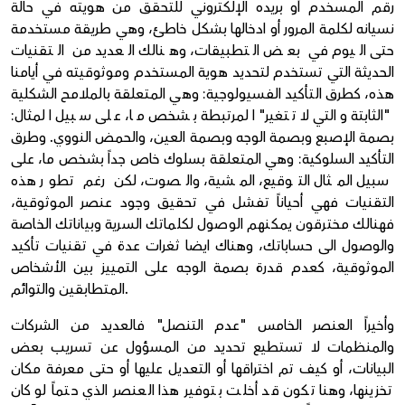
رقم المسخدم أو بريده الإلكتروني للتحقق من هويته في حالة
نسيانه لكلمة المرور أو ادخالها بشكل خاطئ، وهي طريقة مستخدمة
حتى اليوم في بعض التطبيقات، وهنالك العديد من التقنيات
الحديثة التي تستخدم لتحديد هوية المستخدم وموثوقيته في أيامنا
هذه، كطرق التأكيد الفسيولوجية: وهي المتعلقة بالملامح الشكلية
"الثابتة والتي لا تتغير" المرتبطة بشخص ما، على سبيل المثال:
بصمة الإصبع وبصمة الوجه وبصمة العين، والحمض النووي. وطرق
التأكيد السلوكية: وهي المتعلقة بسلوك خاص جداً بشخص ما، على
سبيل المثال التوقيع، المشية، والصوت، لكن رغم تطور هذه
التقنيات فهي أحياناً تفشل في تحقيق وجود عنصر الموثوقية،
فهنالك مخترقون يمكنهم الوصول لكلماتك السرية وبياناتك الخاصة
والوصول الى حساباتك، وهناك ايضا ثغرات عدة في تقنيات تأكيد
الموثوقية، كعدم قدرة بصمة الوجه على التمييز بين الأشخاص
المتطابقين والتوائم.
وأخيراً العنصر الخامس "عدم التنصل" فالعديد من الشركات
والمنظمات لا تستطيع تحديد من المسؤول عن تسريب بعض
البيانات، أو كيف تم اختراقها أو التعديل عليها أو حتى معرفة مكان
تخزينها، وهنا تكون قد أخلت بتوفير هذا العنصر الذي حتماً لو كان