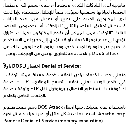
قانونية لدى الشركات الكبرى، فوجود أي ثغرة تسمح لأي متطفل
الوصول لبياناتها وسرقتها سيؤدي حتماً للإخلال بتحقيقه، وإذا كانت
لدى المخترقين القدرة على تغيير أو تعديل قيم هذه البيانات
فسيختل تحقيق العنصر الثاني "
النزاهة"
، أما بخصوص العنصر
الثالث "
التوفر"
، فمن الممكن أن يقوم المخترقون بحملات اختراق
تؤدي الى عدم توفر الخدمات أو قد تؤدي إلى حجبها عن الاستخدام
فتصبح غير متوفرة للمستخدم، وقد يقوم المخترقون بذلك عن
‏DoS attack و DDoS attack.
طريق نوعين من الهجمات، وهي:
اولاً، DOS اختصار لـ Denial of Service:
وتعني حجب الخدمة: يؤدي لتوقف خدمة معينة فمثلا توقف
خدمة HTTP في خادم الويب يعني توقف تصفح المواقع...
وتوقف خدمة FTP اذا توقفت لا تستطيع الاتصال بـ بروتوكول نقل
الملفات الخاص بالخادم.
ويتم تنفيذ هجوم DOS Attack باستخدام عدة تقنيات، منها ارسال
استعلامات بشكل هائل أو عبر ثغرات؛ مثل ثغرة Apache http
Remote Denial of Service (memory exhaustion).