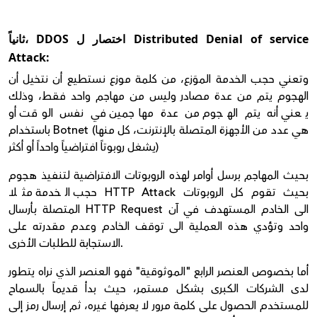
ثانياً، DDOS اختصار ل Distributed Denial of service
Attack:
وتعني حجب الخدمة الموَزع، من كلمة موزع نستطيع أن نتخيل أن
الهجوم يتم من عدة مصادر وليس من مهاجم واحد فقط، وذلك
يعني أنه يتم الهجوم من عدة مهاجمين في نفس الوقت أو
باستخدام Botnet (هي عدد من الأجهزة المتصلة بالإنترنت، كل منها
يشغل روبوتاً افتراضياً واحداً أو أكثر)
بحيث المهاجم برسل أوامر لهذه الروبوتات الافتراضية لتنفيذ هجوم
حجب الخدمة مثلا HTTP Attack بحيث تقوم كل الروبوتات
المتصلة بأرسال HTTP Request الى الخادم المستهدف في آن
واحد وتؤدي هذه العملية الى توقف الخادم وعدم مقدرته على
الاستجابة للطلبات الأخرى.
أما بخصوص العنصر الرابع "
الموثوقية" فهو العنصر الذي نراه يتطور
لدى الشركات الكبرى بشكل مستمر، حيث بدأ قديماً بالسماح
للمستخدم الحصول على كلمة مرور لا يعرفها غيره، ثم إرسال رمز إلى