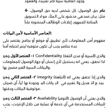
وجود اتفاقية سرية أكثر تقييداً، والعقود.
4- عام
حق الوصول: كل شخص لديه حق الوصول.
مثل: بيان صحفي منشور على الملأ، مواد التسويق
المتاحة للجمهور، إعلانات الوظائف المنشورة علناً.
العناصر الأساسية لأمن البيانات:
مفهوم أمن المعلومات لأي تطبيق أو موقع أو برنامج يقتصر على
عدة عناصر يجب أن تكون متوفرة ليتم اعتباره آمنا
١- العنصر الأول
وهو Confidentiality (السرية أو مدى الثقة) والذي
اذا تحقق، يعني انه يستحيل لأي إنسان أو جهاز الوصول للمعلومات
والبيانات السرية الغير مصرح بها.
٢- العنصر الثاني
وهو Integrity (النزاهة) والذي إذا تحقق يعني انه
يمنع التعديل والتغيير في البيانات الموجودة نهائياً، أي
ضمان
موثوقية البيانات ودقتها.
٣- العنصر الثالث
وهو Availability (التوفر) والذي يعني أن الوصول
للبيانات المستخدمة في أي خدمة أو عملية من خلال الإنترنت، يجب