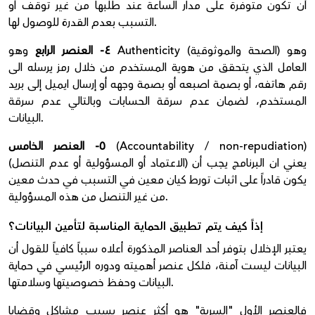
أن تكون متوفرة على مدار الساعة عند طلبها من غير توقف أو
التسبب بعدم القدرة للوصول لها.
٤- العنصر الرابع
وهو Authenticity (الصحة والموثوقية) وهو
العامل الذي يتحقق من هوية المستخدم من خلال رمز يرسله الى
رقم هاتفه، أو بصمة اصبعه أو بصمة وجهه أو إرسال ايميل إلى بريد
المستخدم، لضمان عدم سرقة الحسابات وبالتالي عدم سرقة
البيانات.
(Accountability / non-repudiation)
٥- العنصر الخامس
(الاعتماد أو المسؤولية أو عدم التنصل) يعني ان البرنامج يجب أن
يكون قادراً على اثبات تورط كيان معين في التسبب في حدث معين
من غير التنصل من هذه المسؤولية.
إذاً كيف يتم تطبيق الحماية المناسبة لتأمين البيانات؟
يعتبر الإخلال بتوفر أحد العناصر المذكورة أعلاه سبباً كافياً للقول أن
البيانات ليست آمنة، فلكل عنصر أهميته ودوره الرئيسي في حماية
البيانات وحفظ خصوصيتها وسلامتها.
فالعنصر الأول "
السرية"
هو أكثر عنصر يسبب مشاكل وقضايا