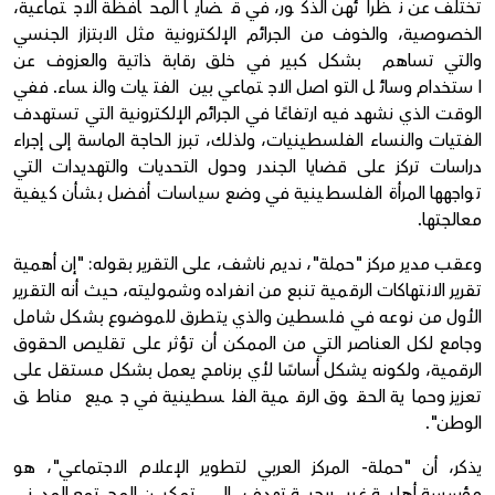
تختلف عن نظرائهن الذكور، في قضايا المحافظة الاجتماعية،
الخصوصية، والخوف من الجرائم الإلكترونية مثل الابتزاز الجنسي
والتي تساهم بشكل كبير في خلق رقابة ذاتية والعزوف عن
استخدام وسائل التواصل الاجتماعي بين الفتيات والنساء. ففي
الوقت الذي نشهد فيه ارتفاعًا في الجرائم الإلكترونية التي تستهدف
الفتيات والنساء الفلسطينيات، ولذلك، تبرز الحاجة الماسة إلى إجراء
دراسات تركز على قضايا الجندر وحول التحديات والتهديدات التي
تواجهها المرأة الفلسطينية في وضع سياسات أفضل بشأن كيفية
معالجتها.
وعقب مدير مركز "حملة"، نديم ناشف، على التقرير بقوله: "إن أهمية
تقرير الانتهاكات الرقمية تنبع من انفراده وشموليته، حيث أنه التقرير
الأول من نوعه في فلسطين والذي يتطرق للموضوع بشكل شامل
وجامع لكل العناصر التي من الممكن أن تؤثر على تقليص الحقوق
الرقمية، ولكونه يشكل أساسًا لأي برنامج يعمل بشكل مستقل على
تعزيز وحماية الحقوق الرقمية الفلسطينية في جميع مناطق
الوطن".
يذكر، أن "حملة- المركز العربي لتطوير الإعلام الاجتماعي"، هو
مؤسسة أهلية غير ربحية تهدف إلى تمكين المجتمع المدني