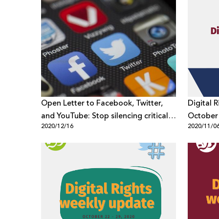
Open Letter to Facebook, Twitter,
Digital 
and YouTube: Stop silencing critical
October
2020/12/16
2020/11/0
voices from the Middle East and
North Africa