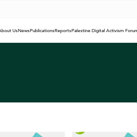
About Us
News
Publications
Reports
Palestine Digital Activism Foru