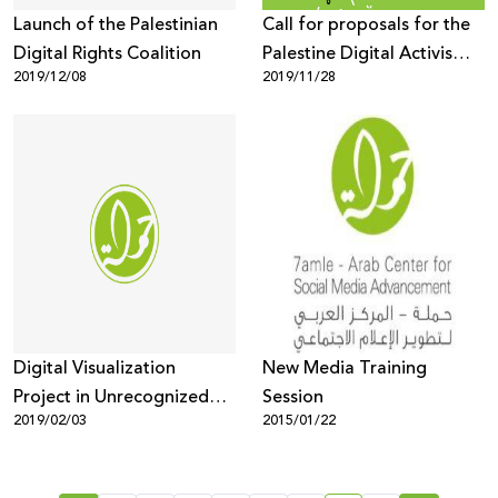
Launch of the Palestinian
Call for proposals for the
Digital Rights Coalition
Palestine Digital Activism
2019/12/08
2019/11/28
Forum 2020
Digital Visualization
New Media Training
Project in Unrecognized
Session
2019/02/03
2015/01/22
Villages in the Negev