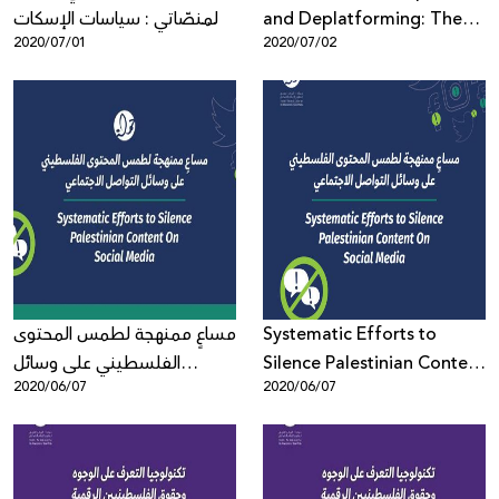
المنصّاتي : سياسات الإسكات
and Deplatforming: The
2020/07/01
2020/07/02
ونزع الشّرعيّة عن العمل
Silencing and
الحقوقيّ الفلسطينيّ
Delegitimization of
Palestinian Human Rights
Defenders, Activists and
Organizations
مساعٍ ممنهجة لطمس المحتوى
Systematic Efforts to
الفلسطيني على وسائل
Silence Palestinian Content
2020/06/07
2020/06/07
التواصل الاجتماعي
On Social Media