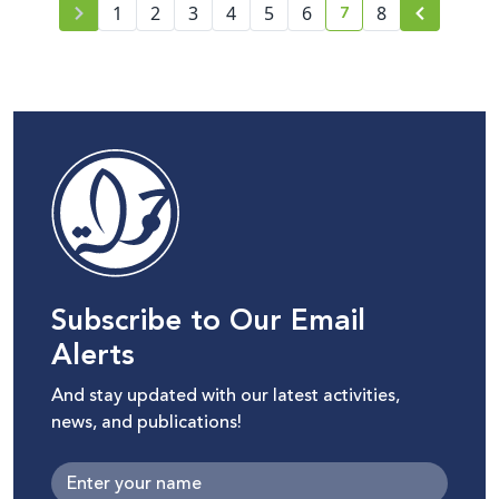
7
1
2
3
4
5
6
8
current page numbe
Subscribe to Our Email
Alerts
And stay updated with our latest activities,
news, and publications!