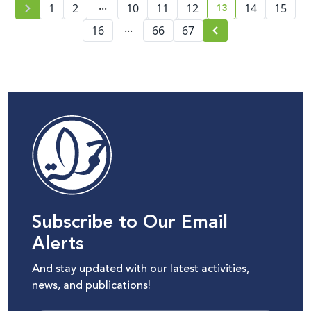
...
13
1
2
10
11
12
14
15
current page numb
...
16
66
67
Subscribe to Our Email
Alerts
And stay updated with our latest activities,
news, and publications!