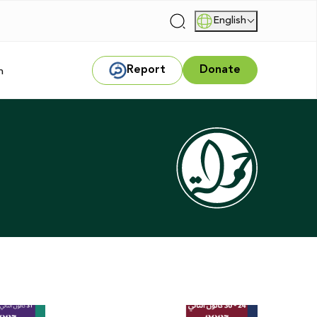
English
|
Report
Donate
m