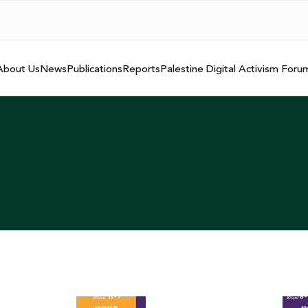
About Us
News
Publications
Reports
Palestine Digital Activism Foru