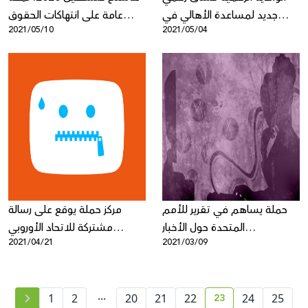
جديد لمساعدة الأهالي في
عامة على انتهاكات الحقوق
2021/05/10
2021/05/04
تعزيز الأمان الرقمي لأطفالهم
الرقمية للفلسطينيين خلال
جائحة فيروس كورونا
حملة يساهم في تقرير للأمم
مركز حملة يوقع على رسالة
المتحدة حول الأخبار
مشتركة للاتحاد الأوروبي
2021/04/21
2021/03/09
والمعلومات المضللة
للتصويت ضد قانون الرقابة
المؤتمتة على المحتوى الإرهابي
على الانترنت
...
23
1
2
20
21
22
24
25
current page numb