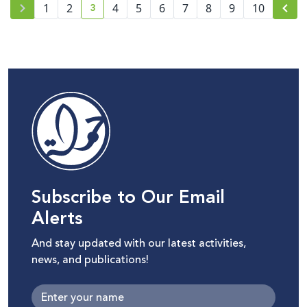
3
1
2
4
5
6
7
8
9
10
current page number
Subscribe to Our Email
Alerts
And stay updated with our latest activities,
news, and publications!