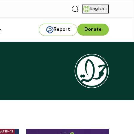
English
|
Report
Donate
m