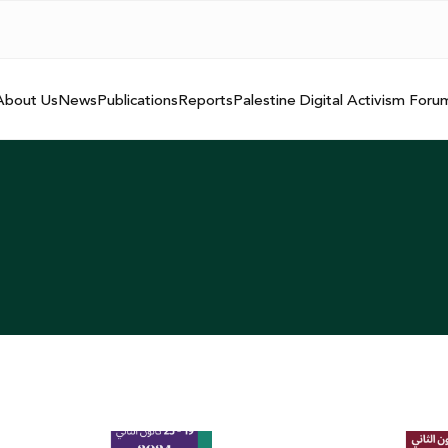
About Us
News
Publications
Reports
Palestine Digital Activism Foru