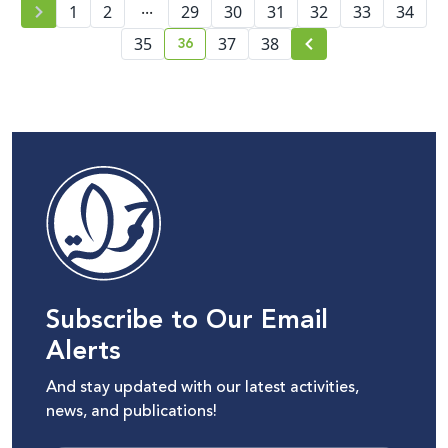
...
1
2
29
30
31
32
33
34
36
35
37
38
current page number
Subscribe to Our Email
Alerts
And stay updated with our latest activities,
news, and publications!