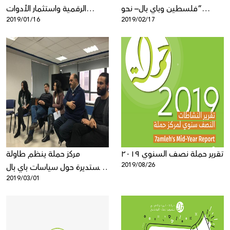
“فلسطين وباي بال– نحو
الرقمية واستثمار الأدوات
2019/01/16
2019/02/17
مساواة اقتصادية"
الرقمية للتغيير الاجتماعي حملة
تطلق منتدى فلسطين للنشاط
الرقمي 2019
تقرير حملة نصف السنوي ٢٠١٩
مركز حملة ينظم طاولة
2019/08/26
مستديرة حول سياسات باي بال
2019/03/01
في فلسطين