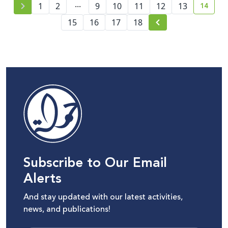
...
14
1
2
9
10
11
12
13
curren
15
16
17
18
Subscribe to Our Email
Alerts
And stay updated with our latest activities,
news, and publications!