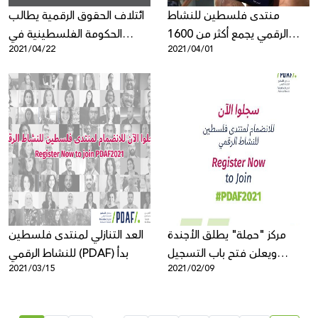
منتدى فلسطين للنشاط
ائتلاف الحقوق الرقمية يطالب
الرقمي يجمع أكثر من 1600
الحكومة الفلسطينية في
2021/04/22
2021/04/01
مشارك/ة من حول العالم تحت
الضفة الغربية وقطاع غزة
ثيمة "الحقوق الرقمية
بالتوقف عن انتهاك الحق في
الفلسطينية في وقت الجائحة
الخصوصية
وما بعدها"
مركز "حملة" يطلق الأجندة
العد التنازلي لمنتدى فلسطين
ويعلن فتح باب التسجيل
للنشاط الرقمي (PDAF) بدأ
2021/03/15
2021/02/09
لمنتدى فلسطين للنشاط
الرقمي 2021