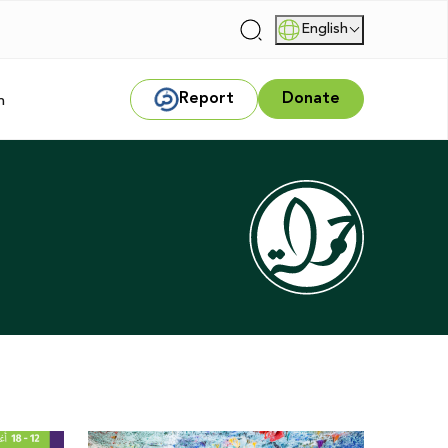
English
|
Report
Donate
m