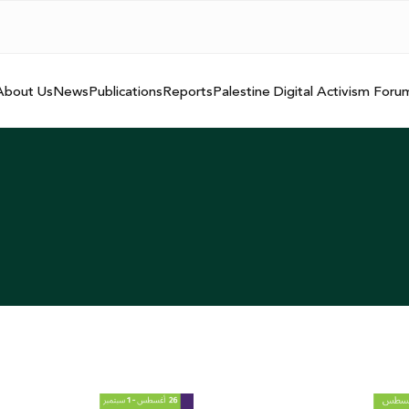
About Us
News
Publications
Reports
Palestine Digital Activism Foru