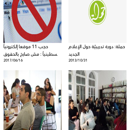
حملة: دورة تدريبيّة حول الإعلام
حجب 11 موقعا إلكترونياً
الجديد
فلسطينياً : مسّ صارخ بالحقوق
2017/06/16
2013/10/31
الرقمية، عزلة وتعزيز للانقسام