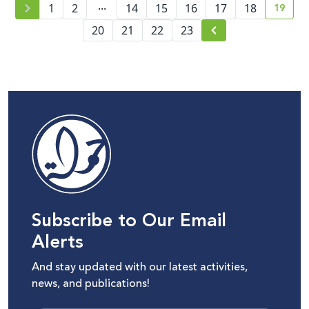
...
19
1
2
14
15
16
17
18
curre
20
21
22
23
Subscribe to Our Email
Alerts
And stay updated with our latest activities,
news, and publications!