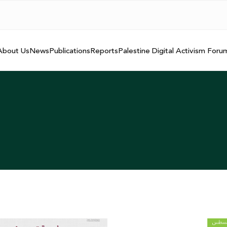
About Us
News
Publications
Reports
Palestine Digital Activism Foru