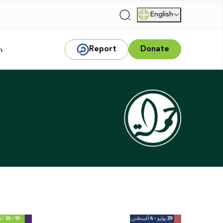
English
|
Report
Donate
m