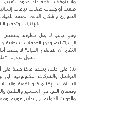
ولا يتوقف القمع عند حدود التعبير، بل
الطوارئ وأشكال الدعم المنقذ للحياة،
للإنترنت وتدمير البنية التحتية للاتصالات واستمرار الإقصاء من الاقتصاد الرقمي تتضافر لتقويض القدرة على الصمود.
وفي جانب لا يقل خطورة، يخصص التقري
الإسرائيلية، ودور الخدمات السحابية و
التقرير أنّ الادعاء بـ"الحياد" لا يصمد
تحول غزة إلى "حلبة اختبار" للحرب المدعومة بالذكاء الاصطناعي بما يخلّف أضرارًا جسيمة بالمدنيين والمنشآت المدنية.
بناءً على ذلك، يشدد مركز حملة على أن
التواصل والشركات التكنولوجية إلى 
السياقات الإقليمية واللغوية والسيا
وضمان الحق في التفسير والطعن والإجرا
والجهات الدولية إلى تدابير فورية لوق