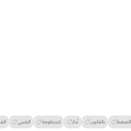
الضغط
بالقانون
تُدار
كمنظومة
الرقمي
الق