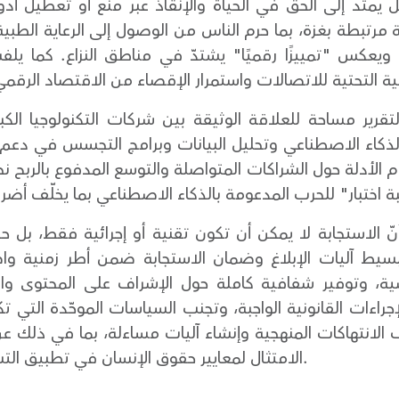
 يمتد إلى الحق في الحياة والإنقاذ عبر منع أو تعطيل أدوات
 ويعكس "تمييزًا رقميًا" يشتدّ في مناطق النزاع. كما يلف
ر مساحة للعلاقة الوثيقة بين شركات التكنولوجيا الكبرى
الذكاء الاصطناعي وتحليل البيانات وبرامج التجسس في دعم 
 أمام الأدلة حول الشراكات المتواصلة والتوسع المدفوع بالربح
ّ الاستجابة لا يمكن أن تكون تقنية أو إجرائية فقط، بل ح
تبسيط آليات الإبلاغ وضمان الاستجابة ضمن أطر زمنية 
سية، وتوفير شفافية كاملة حول الإشراف على المحتوى وال
ءات القانونية الواجبة، وتجنب السياسات الموحّدة التي تكر
ف الانتهاكات المنهجية وإنشاء آليات مساءلة، بما في ذلك عن
الامتثال لمعايير حقوق الإنسان في تطبيق التشريعات الرقمية ذات الأثر العابر للحدود.