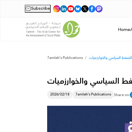
Subscribe
|
Home
7amleh's Publications
2026/02/18
7amleh's Publications
Share on: