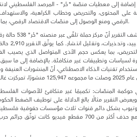
 إضافة إلى معطيات منصّة "حُر" - المرصد الفلسطيني لانتها
بة على المحتوى، والتحريض وخطاب الكراهية، والاستهداف
الرقمي ومنع الوصول إلى منصّات الاقتصاد الرقمي، بما يفاقم الهشاشة ويعمّق عدم المساواة.
على مستوى الرقابة على
محتوى، وإيقاف 
والتحريض، بما يعكس حجم الأذى المتواصل الذي يصيب الف
 لسياسات وتطبيقات غير متكافئة. بالإضافة إلى ما سبق، 
ستخدام تقنيات الذكاء الاصطناعي، أنّ المنشورات العنيفة و
حوكمة المنصّات: تكميمًا غير متكافئ للأصوات الفلسطيني
 ويعرض التقرير مثالًا بالغ الدلالة على توظيف الضغط الحك
وتيوب بشكل دائم قنوات ثلاث مؤسسات حقوقية فلسطينية (ا
والمركز الفلسطيني لحقوق الإنسان)، مع حذف أكثر من 700 مقطع 
فرص الوصول إلى 