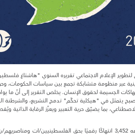
نية عبر منظومة متشابكة تجمع بين سياسات الحكومات، وحوك
هاكات الجسيمة لحقوق الإنسان. يخلص التقرير إلى أنّ ما يو
 يتمثل في "هيكلية تحكّم" تدمج التشريع، والشرطنة الرقم
صطناعي، بما يضيّق حرية التعبير ويعزّز الرقابة الذاتية ويُ
يوثّق التقرير خلال عام 2025 ما مجموعه 3,452 انتهاكًا رقميًا بحق الفلسط