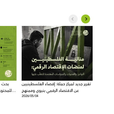
ة: العنف
تقرير جديد لمركز حملة: إقصاء الفلسطينيين
بحث ج
لى الشباب
عن الاقتصاد الرقمي بنيوي وممنهج
للمحتوى
2026/05/04
2026/04/1
فلسطيني