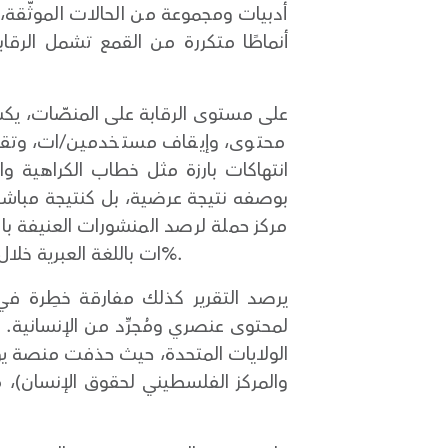
أدبيات ومجموعة من الحالات الموثّقة،
أنماطًا متكررة من القمع تشمل الرقا
انتهاكات بارزة مثل خطاب الكراهية 
بوصفه نتيجة عرضية، بل كنتيجة مباشرة
مركز حملة لرصد المنشورات العنيفة با
ات باللغة العبرية خلال عام 2025 وصلت ما مجموعه 125,947 منشورًا، تمركزت غالبيتها على منصة إكس بنسبة تقارب 90%.
يرصد التقرير كذلك مفارقة خطِرة في 
لمحتوى عنصري ومُجرِّد من الإنسانية.
الولايات المتحدة، حيث حذفت منصة ي