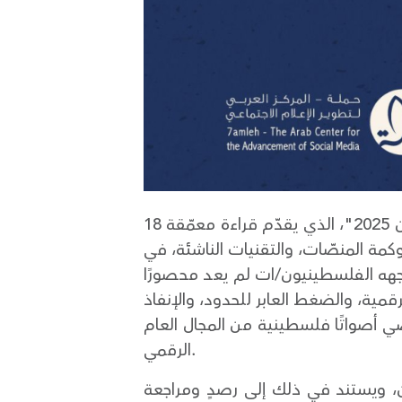
18 شباط 2026، أصدر حملة - المركز العربي لتطوير الإعلام الاجتماعي تقريره السنوي "هاشتاغ فلسطين 2025"، الذي يقدّم قراءة معمّقة
مة المنصّات، والتقنيات الناشئة، في
اجهه الفلسطينيون/ات لم يعد محصورًا
ية، والضغط العابر للحدود، والإنفاذ
قصي أصواتًا فلسطينية من المجال العام
الرقمي.
ينيين/ات ومناصريهم/ن، ويستند في ذلك إلى رصدٍ ومراجعة