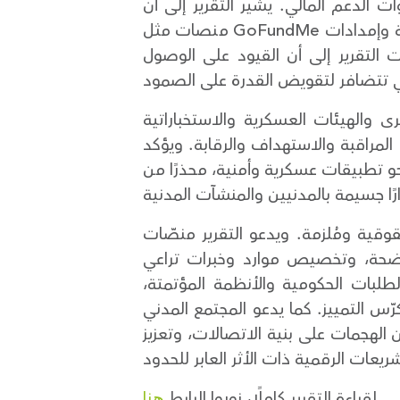
 الدعم المالي. يشير التقرير إلى أنّ
منصات مثل GoFundMe منعت أو جمّدت حملات تبرعات إنسانية مرتبطة بغزة، بما حرم الناس من الوصول إلى الرعاية الطبية وإمدادات
ت التقرير إلى أن القيود على الوصول
 والهيئات العسكرية والاستخباراتية
المراقبة والاستهداف والرقابة. ويؤكد
 نحو تطبيقات عسكرية وأمنية، محذرًا من
قوقية ومُلزمة. ويدعو التقرير منصّات
واضحة، وتخصيص موارد وخبرات تراعي
طلبات الحكومية والأنظمة المؤتمتة،
ّس التمييز. كما يدعو المجتمع المدني
 الهجمات على بنية الاتصالات، وتعزيز
.
لقراءة التقرير كاملًا، زوروا الرابط
هنا