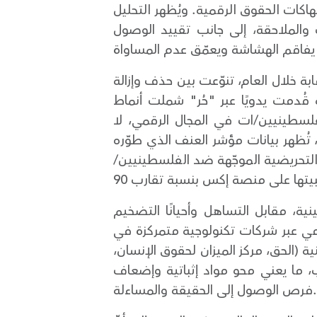
كات الحقوق الرقمية. ويُظهر التحليل
 والملاحقة، إلى جانب تقييد الوصول
 المنصّات، يكشف التقرير أنّ مركز حملة تلقّى عبر منصته "حُر" 538 حالة رقابة خلال العام، تنوّعت بين حذف وإزالة
مستخدمين/ات، وتقييد، وتحذيرات، وتقليل انتشار. كما يوثّق التقرير 2,910 حالة قُدمت يدويًا عبر "حُر" شملت أنماط
لسطينيين/ات في المجال الرقمي، لا
تُظهر بيانات مؤشر العنف الذي طوّره
التحريضية الموجّهة ضد الفلسطينيين/
ة، مقابل التساهل وأحيانًا التضخيم
ومي عبر شركات تكنولوجية متمركزة في
لحق، مركز الميزان لحقوق الإنسان،
فيديو كانت توثّق جرائم حرب، ما يعني محو مواد إثباتية وإضعاف
الحقيقة والمساءلة.