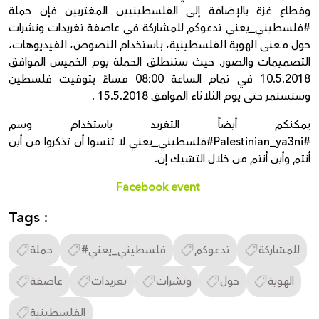
وقطاع غزة بالإضافة إلى الفلسطينيين المغتربين فإن حملة
#فلسطيني_يعني تدعوكم للمشاركة في عاصفة تغريدات ونشرات
حول معنى الهوية الفلسطينية، باستخدام النصوص، الفيديوهات،
التصميمات والصور. حيث ستنطلق الحملة يوم الخميس الموافق
10.5.2018 في تمام الساعة 08:00 مساءً بتوقيت فلسطين
وستستمر حتى يوم الثلاثاء الموافق 15.5.20
18 .
يمكنكم أيضاً التغريد باستخدام وسم
#Palestinian_ya3ni#فلسطيني_يعني لا تنسوا أن تذكروا من أين
أنتم وأين أنتم من خلال التشيك إن.
Facebook event
Tags :
للمشاركة
تدعوكم
#فلسطيني_يعني
حملة
الهوية
حول
ونشرات
تغريدات
عاصفة
الفلسطينية