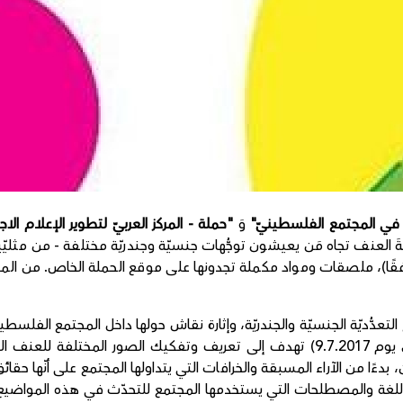
ّة في المجتمع الفلسطينيّ"
وَ
"حملة - المركز العربيّ لتطوير الإعلام الاج
العنف تجاه مَن يعيشون توجُّهات جنسيّة وجندريّة مختلفة - من مثليّي
دُّديّة الجنسيّة والجندريّة، وإثارة نقاش حولها داخل المجتمع الفلسطي
ثلاثة فيديوهات قصيرة (الفيديو الاول اطلق يوم 9.7.2017) تهدف إلى تعريف وتفكيك
ءًا من الآراء المسبقة والخرافات التي يتداولها المجتمع على أنّها حقائق
ً باللغة والمصطلحات التي يستخدمها المجتمع للتحدّث في هذه المواضيع 