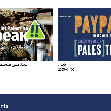
بايبال
ميتا، دعي فلسط
9
2025/04/09
rts