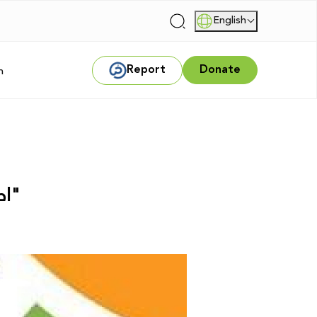
English
|
Report
Donate
m
اطلاق حملة "ما اختلفناش: نحو مجتمع يرفض العنف، ويحترم الاختلاف"