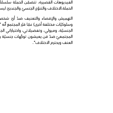
الفيديوهات القصيرة، تتضمّن الحملة سلسلة
الحملة.الاختلاف والتنوّع الجنسيّ والجندريّ ليسا
التهميش والإقصاء والتعنيف ضدّ أيّ شخص يع
وسلوكيّات مختلفة أخرى) عمّا قرّر المجتمع أن
الجنسيّة، وميولي، وتفضيلاتي، واختياراتي الجنسي
المجتمعيّ ضدّ مَن يعيشون توجُّهات جنسيّة و
العنف ويحترم الاختلاف".