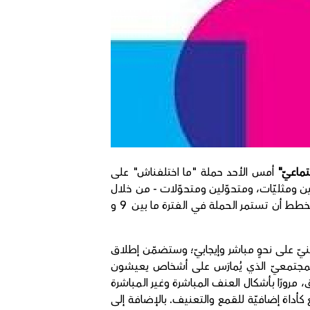
تماعيّ"
أمس الأحد حملة "ما اختلفناش" على
ن ومثليّات، ومتحوّلين ومتحوّلات - من خلال
فيديوهات قصيرة (شاهدوا الفيديو الاول- مرفقًا)، ملصقات ومواد مكملة تجدونها على موقع الحملة الخاص. من المخطط أن تستمر الحملة في الفترة ما بين 9 و
نيّ على نحوٍ مباشر وإيجابيّ؛ وستضمّن إطلاق
 الصور المختلفة للعنف المجتمعيّ الذي يُمارَس على أشخاص يعيشون
، مرورًا بأشكال العنف المباشرة وغير المباشرة
كأداة إضافيّة للقمع والتعنيف. بالإضافة إلى