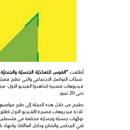
أطلقت
"القوس للتعدّديّة الجنسيّة والجندري
شبكات التواصل الاجتماعي والتي تطرح قضيّةَ 
حتى 20 تموز.
نطمح من خلال هذه الحملة إلى طرح مواضيع التع
توجُّهات جنسيّة وجندريّة مختلفة في فلسطين، بد
(في المدارس والشارع وداخل العائلة)، وانتهاء