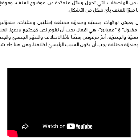
ً من الملصقات التي تحمل رسائل متعدّدة عن موضوع العنف، وموقع
 مبرِّرًا للعنف بأيّ شكل من الأشكال.
يش توجُّهات جنسيّة وجندريّة مختلفة (مثليّين ومثليّات؛ متحوّلين
ّه "مقبول" وَ "معياريّ"، هي افعال يجب أن نقوم نحن كمجتمع بردعها. ال
ّة والجندريّة، أمرٌ مرفوض رفضًا تامًّا.الاختلاف والتنوّع الجنسيّ والجندر
جندريّة مختلفة يجب أن يكون السببَ الرئيسيَّ لخلافنا. ومن هنا جاء ش