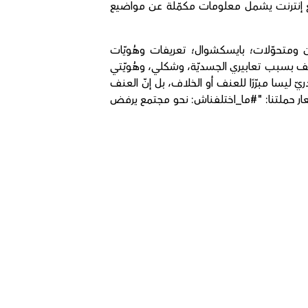
َ إنترنت يشمل معلومات مكمّلة عن مواضيع
 ومتحوّلات؛ بايسكشوال؛ تعريفات وهُويّات
عنف بسبب تعابيري الجسديّة، وشكلي، وهُويّتي
يّ ليسا مبرّرًا للعنف أو الخلاف، بل إنّ العنف
عار حملتنا: "#ما_اختلفناش: نحو مجتمع يرفض