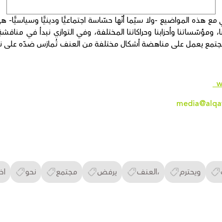
مع هذه المواضيع -ولا سيّما أنّها حسّاسة اجتماعيًّا ودينيًّا وسياسيًّا-
 ومؤسّساتنا وأحزابنا وحراكاتنا المختلفة، وفي التوازي نبدأ في مناقش
مجتمع يعمل على مناهضة أشكال مختلفة من العنف تُـمارَس ضدّه على نحوٍ يوميّ
w
media@alqa
ويحترم
العنف،
يرفض
مجتمع
نحو
اخ