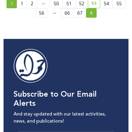
...
53
1
2
50
51
52
54
55
current page numb
...
56
66
67
Subscribe to Our Email
Alerts
And stay updated with our latest activities,
news, and publications!