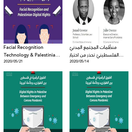
Facial Recognition
منظّمات المجتمع المدنيّ
Technology & Palestinian
الفلسطينيّ تحذر من اختيار
2020/05/21
2020/05/14
Digital Rights
إيمي بالمور، المديرة العامّة
السابقة لوزارة القضاء
الإسرائيليّة، لعضوية مجلس
الإشراف في فيسبوك