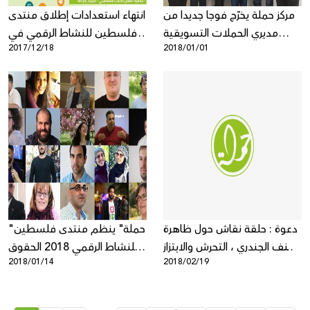
مركز حملة يخرّج فوجا جديدا من
انتهاء استعدادات إطلاق منتدى
مديري الحملات التسويقية
فلسطين للنشاط الرقمي في
2017/12/18
2018/01/01
الرقمية للمؤسسات غير الربحية
نسخته الثانية بتنظيم من المركز
العربي لتطوير الإعلام الاجتماعي
"حملة"
دعوة : حلقة نقاش حول ظاهرة
"حملة" ينظم منتدى فلسطين
العنف الجندري ، التحرش والابتزاز
للنشاط الرقمي 2018 الحقوق
2018/01/14
2018/02/19
في شبكات التواصل الاجتماعي
الرقمية والمبادرات الملهمة