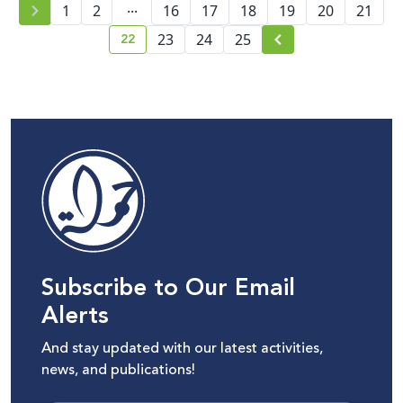
...
1
2
16
17
18
19
20
21
22
23
24
25
current page number
Subscribe to Our Email
Alerts
And stay updated with our latest activities,
news, and publications!