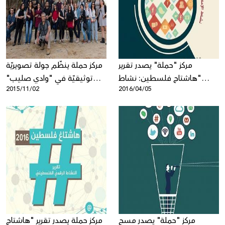
Donate
مركز "حملة" يصدر تقرير
مركز حملة ينظّم جولة تصويريّة
"هاشتاج فلسطين: نشاط
توثيقيّة في "وادي صليب"
2015/11/02
2016/04/05
الإعلام الاجتماعي الفلسطيني
المهدّد
خلال العام 2015"
مركز "حملة" يصدر مسح
مركز حملة يصدر تقرير "هاشتاج