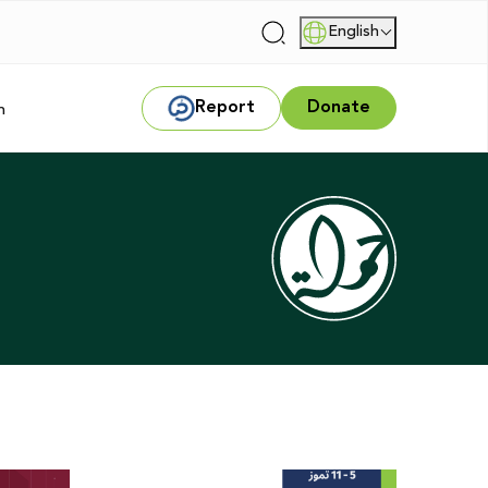
English
|
Report
Donate
m