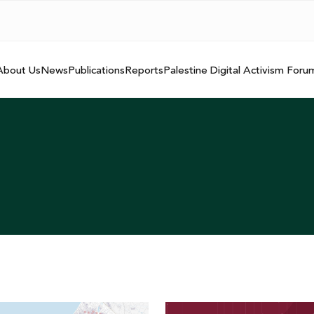
About Us
News
Publications
Reports
Palestine Digital Activism Foru