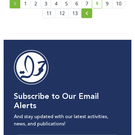
8
1
2
3
4
5
6
7
9
10
current page num
11
12
13
Subscribe to Our Email
Alerts
And stay updated with our latest activities,
news, and publications!