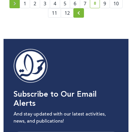
8
1
2
3
4
5
6
7
9
10
current page num
11
12
Subscribe to Our Email
Alerts
And stay updated with our latest activities,
news, and publications!