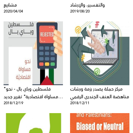
والتفسير، والإرشاد
مشاريع
2020/04/04
2019/08/20
مركز حملة يصدر رزمة ورشات
"فلسطين وباي بال - نحو
مناهضة العنف الجندري الرقمي
مساواة اقتصادية" تقرير جديد
2018/12/19
2018/12/11
لمركز حملة