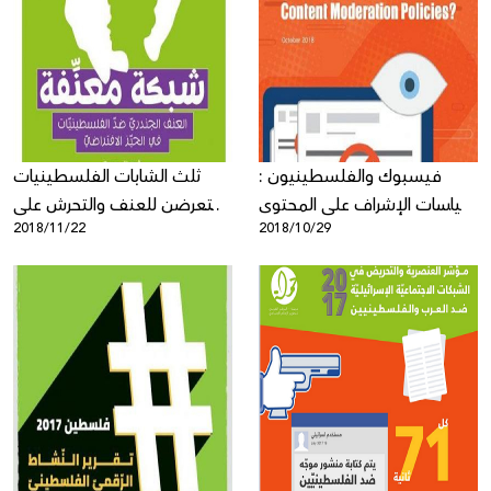
فيسبوك والفلسطينيون :
ثلث الشابات الفلسطينيات
سياسات الإشراف على المحتوى
يتعرضن للعنف والتحرش على
2018/11/22
2018/10/29
بين التحيز والاعتدال؟- ورقة
شبكة التواصل والانترنت!
سياساتية صادرة عن مركز حملة