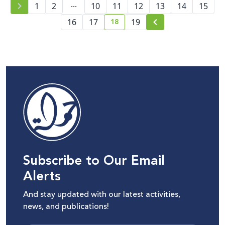
...
1
2
10
11
12
13
14
15
18
16
17
19
current page number
Subscribe to Our Email
Alerts
And stay updated with our latest activities,
news, and publications!