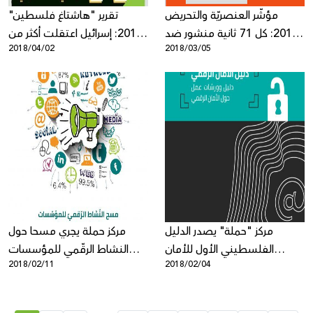
مؤشّر العنصريّة والتحريض
تقرير "هاشتاغ فلسطين"
2017: كل 71 ثانية منشور ضد
2017: إسرائيل اعتقلت أكثر من
2018/04/02
2018/03/05
الفلسطينيّين في شبكات
300 فلسطينيّ على خلفية
التواصل الاجتماعيّة الإسرائيليّة!
منشورات في الشّبكات
الاجتماعيّة
مركز "حملة" يصدر الدليل
مركز حملة يجري مسحا حول
الفلسطيني الأول للأمان
النشاط الرقّمي للمؤسسات
2018/02/11
2018/02/04
الرقمي
الأهلية الفلسطينيّة