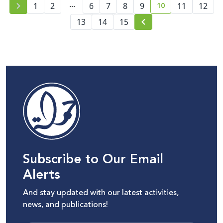
...
10
1
2
6
7
8
9
11
12
current page num
13
14
15
Subscribe to Our Email
Alerts
And stay updated with our latest activities,
news, and publications!