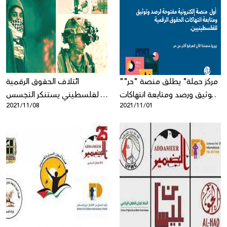
"مركز حملة" يطلق منصة "حر"
ائتلاف الحقوق الرقمية
لتوثيق ورصد ومتابعة انتهاكات
الفلسطيني يستنكر التجسس
2021/11/08
2021/11/01
الحقوق الرقمية الفلسطينية
على 6 مدافعين/ات عن حقوق
الإنسان باستخدام برنامج
التجسس "بيجاسوس"
(Pegasus)