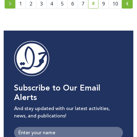
8
1
2
3
4
5
6
7
9
10
current page number
Subscribe to Our Email
Alerts
And stay updated with our latest activities,
news, and publications!