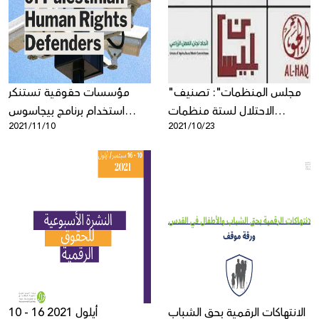
Donate
"مجلس المنظمات": تصنيف
مؤسسات حقوقية تستنكر
الاحتلال لستة منظمات
استخدام برنامج بيجاسوس
2021/11/10
2021/10/23
حقوقية رائدة كـ"منظمات
للتجسس على نشطاء
إرهابية" محاولة فاشلة لإسكات
فلسطينيين
الفلسطينيين والسيطرة عليهم
الانتهاكات الرقمية بحق الشباب
10 - 16 أيلول 2021