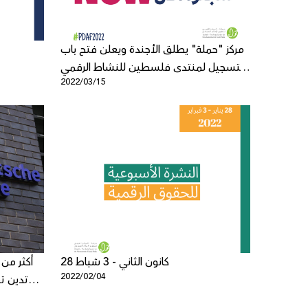
مركز "حملة" يطلق الأجندة ويعلن فتح باب
التسجيل لمنتدى فلسطين للنشاط الرقمي
2022/03/15
2022
28 كانون الثاني - 3 شباط
2022/02/04
تدين ت
بإنهاء حم