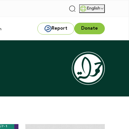
English
|
Report
Donate
m