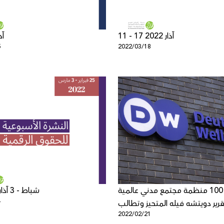
11 - 17 آذار 2022
4 آذار
5
2022/03/18
أكثر من 100 منظمة مجتمع مدني عالمية
2022 25 شباط - 3 آذار
4
قرير دويتشه فيله المتحيز وتطالب
2022/02/21
لة التشهير ضد مؤسسات المجتمع