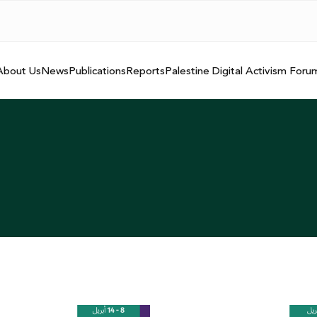
About Us
News
Publications
Reports
Palestine Digital Activism Foru