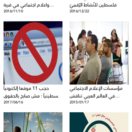
فلسطين للنّشاط الرّقميّ
واعلام اجتماعي في قرية
2016/11/10
2016/12/22
الزرنوق غير المعترف بها في
النقب
مؤسسات الإعلام الاجتماعي
حجب 11 موقعا إلكترونياً
في العالم العربي تناقش
فلسطينياً : مسّ صارخ بالحقوق
2017/06/16
2015/01/17
الحقوق والحريات الرقمية في
الرقمية، عزلة وتعزيز للانقسام
لقاء بعمّان