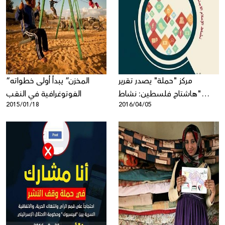
مركز "حملة" يصدر تقرير
“المخزن” يبدأ أولى خطواته
"هاشتاج فلسطين: نشاط
الفوتوغرافية في النقب
2015/01/18
2016/04/05
الإعلام الاجتماعي الفلسطيني
خلال العام 2015"