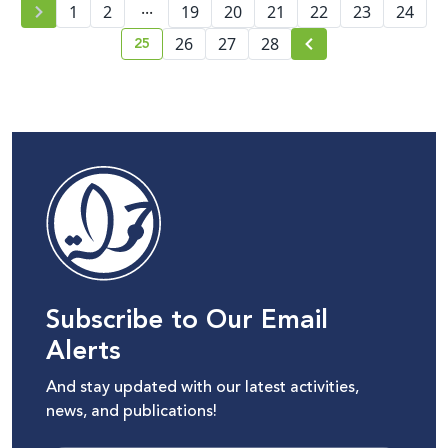
...
1
2
19
20
21
22
23
24
25
26
27
28
current page number
Subscribe to Our Email
Alerts
And stay updated with our latest activities,
news, and publications!