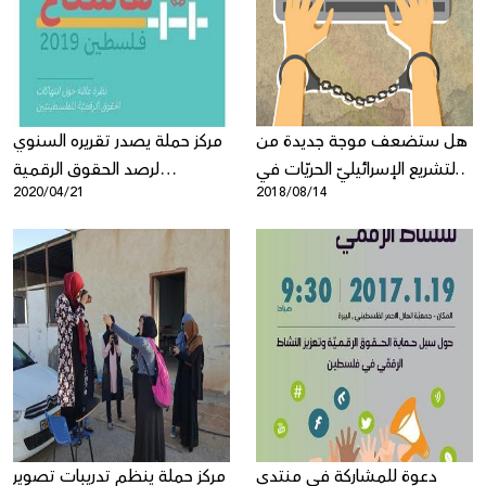
Donate
هل ستضعف موجة جديدة من
مركز حملة يصدر تقريره السنوي
التشريع الإسرائيليّ الحريّات في
لرصد الحقوق الرقمية
2020/04/21
2018/08/14
الانترنت؟
الفلسطينية هاشتاغ
فلسطين2019
دعوة للمشاركة في منتدى
مركز حملة ينظم تدريبات تصوير