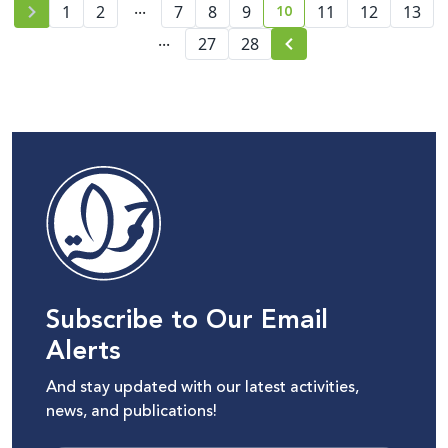
...
10
1
2
7
8
9
11
12
13
current page number
...
27
28
Subscribe to Our Email
Alerts
And stay updated with our latest activities,
news, and publications!