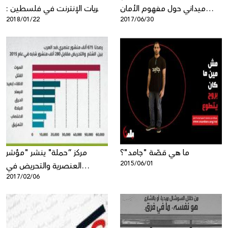
ميداني حول مفهوم الأمان
حريات الإنترنت في فلسطين :
2018/01/22
2017/06/30
الرّقميّ بين الشّباب
مسح لانتهاكات وتهديدات
الفلسطينيّ
الحقوق الرقمية
ما هي قصّة "جامد"؟
مركز “حملة" ينشر "مؤشر
2015/06/01
العنصرية والتحريض في
2017/02/06
الشبكات الاجتماعيّة الإسرائيليّة"
لعام 2016