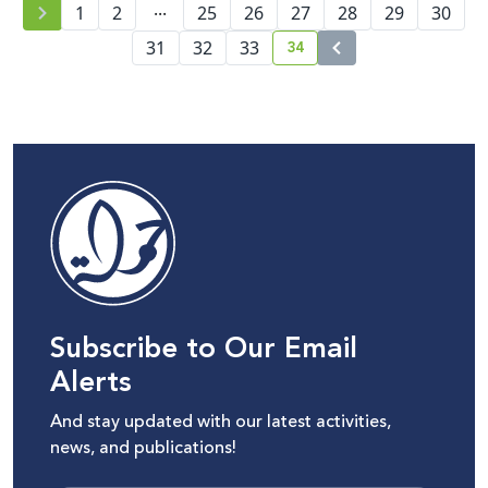
...
1
2
25
26
27
28
29
30
34
31
32
33
current page number
Subscribe to Our Email
Alerts
And stay updated with our latest activities,
news, and publications!