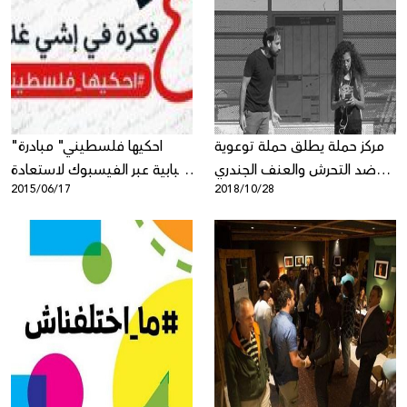
مركز حملة يطلق حملة توعوية
"احكيها فلسطيني" مبادرة
ضد التحرش والعنف الجندري
شبابية عبر الفيسبوك لاستعادة
2015/06/17
2018/10/28
على شبكة الانترنت
هويتنا الثقافية