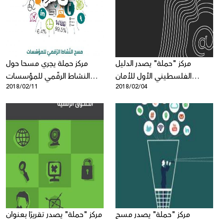
Donate
مركز "حملة" يصدر الدليل
مركز حملة يجري مسحا حول
الفلسطيني الأول للأمان
النشاط الرقّمي للمؤسسات
2018/02/11
2018/02/04
الرقمي
الأهلية الفلسطينيّة
مركز "حملة" يصدر مسح
مركز "حملة" يصدر تقريرًا بعنوان