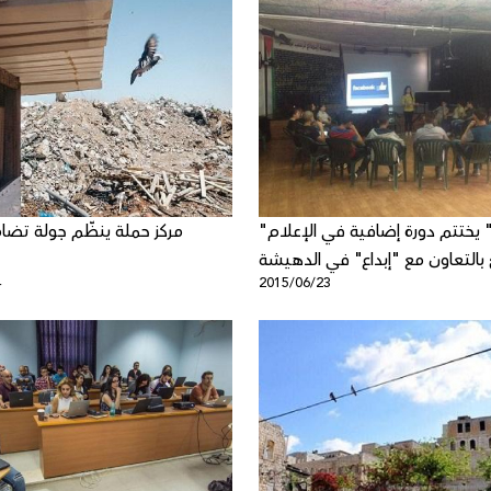
"حملة" يختتم دورة إضافية في الإعلام
مركز حملة ينظّم جولة تضام
 بالتعاون مع "إبداع" في الدهيشة
4
2015/06/23