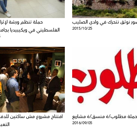
ور نوثق نتحرك في وادي الصليب
حملة تنظم ورشة لإثرا
2015/10/25
الفلسطيني في ويكيبيديا بجامع
5
 حملة مطلوب/ة منسق/ة مشاريع
افتتاح مشروع مش ساكتين للدفاع
2016/09/05
التعبي
1