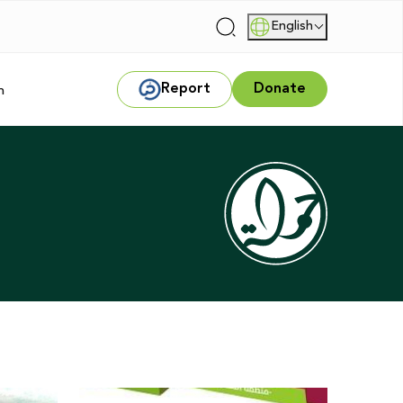
English
|
Report
Donate
m