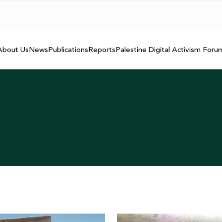
About Us
News
Publications
Reports
Palestine Digital Activism Foru