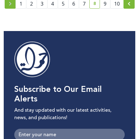
8
1
2
3
4
5
6
7
9
10
current page number
Subscribe to Our Email
Alerts
And stay updated with our latest activities,
news, and publications!