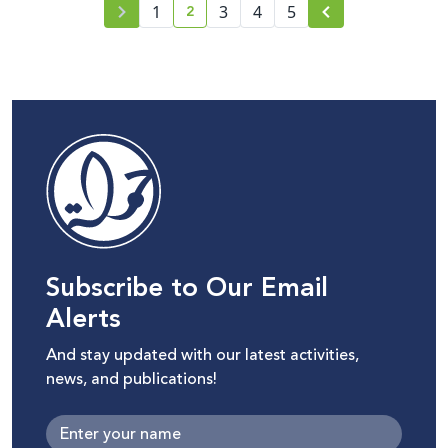
2
1
3
4
5
current page number
Subscribe to Our Email
Alerts
And stay updated with our latest activities,
news, and publications!