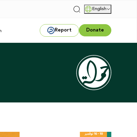
English
|
Report
Donate
m