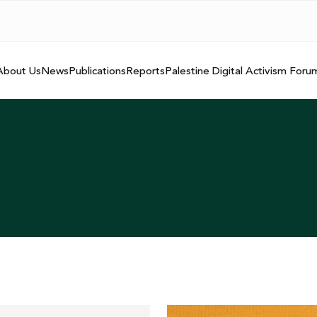
About Us
News
Publications
Reports
Palestine Digital Activism Foru