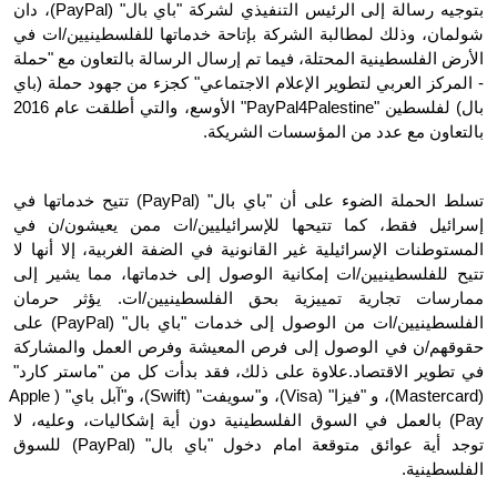
بتوجيه رسالة إلى الرئيس التنفيذي لشركة "باي بال" (PayPal)، دان 
شولمان، وذلك لمطالبة الشركة بإتاحة خدماتها للفلسطينيين/ات في 
الأرض الفلسطينية المحتلة، فيما تم إرسال الرسالة بالتعاون مع "حملة 
- المركز العربي لتطوير الإعلام الاجتماعي" كجزء من جهود حملة (باي 
بال) لفلسطين "PayPal4Palestine" الأوسع، والتي أطلقت عام 2016 
بالتعاون مع عدد من المؤسسات الشريكة. 
تسلط الحملة الضوء على أن "باي بال" (PayPal) تتيح خدماتها في 
إسرائيل فقط، كما تتيحها للإسرائيليين/ات ممن يعيشون/ن في 
المستوطنات الإسرائيلية غير القانونية في الضفة الغربية، إلا أنها لا 
تتيح للفلسطينيين/ات إمكانية الوصول إلى خدماتها، مما يشير إلى 
ممارسات تجارية تمييزية بحق الفلسطينيين/ات. يؤثر حرمان 
الفلسطينيين/ات من الوصول إلى خدمات "باي بال" (PayPal) على 
حقوقهم/ن في الوصول إلى فرص المعيشة وفرص العمل والمشاركة 
في تطوير الاقتصاد.علاوة على ذلك، فقد بدأت كل من "ماستر كارد" 
(Mastercard)، و "فيزا" (Visa)، و"سويفت" (Swift)، و"آبل باي" (Apple 
Pay) بالعمل في السوق الفلسطينية دون أية إشكاليات، وعليه، لا 
توجد أية عوائق متوقعة امام دخول "باي بال" (PayPal) للسوق 
الفلسطينية. 