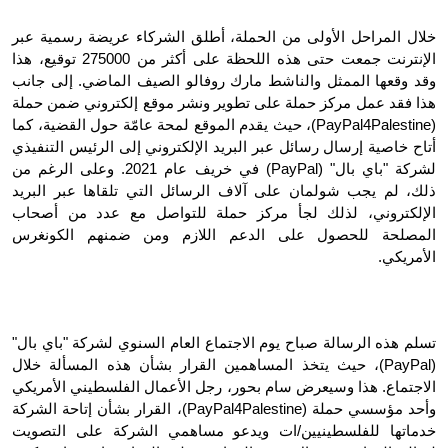
خلال المراحل الأولى من الحملة، أطلق الشركاء عريضة رسمية عبر 
الإنترنت جمعت حتى هذه اللحظة على أكثر من 275000 توقيع، هذا 
وقد وقعها الممثل والناشط مارك روفالو الصيف الماضي. إلى جانب 
هذا فقد عمل مركز حملة على تطوير ونشر موقع إلكتروني ضمن حملة 
(PayPal4Palestine)، حيث يقدم الموقع لمحة عامّة حول القضية، كما 
أتاح خاصية إرسال رسائل عبر البريد الإلكتروني إلى الرئيس التنفيذي 
لشركة "باي بال" (PayPal) في خريف عام 2021. وعلى الرغم من 
ذلك، لم يجب شولمان على آلاف الرسائل التي تلقاها عبر البريد 
الإلكتروني، لذلك لجأ مركز حملة للتواصل مع عدد من أصحاب 
المصلحة للحصول على الدعم اللازم ومن ضمنهم الكونغرس 
الأمريكي.
تسلم هذه الرسالة صباح يوم الاجتماع العام السنوي لشركة "باي بال" 
(PayPal)، حيث يتخذ المساهمين القرار بشأن هذه المسألة خلال 
الاجتماع. هذا وسيعرض سام بحور، رجل الأعمال الفلسطيني الأمريكي 
وأحد مؤسسي حملة (PayPal4Palestine)، القرار بشأن إتاحة الشركة 
خدماتها للفلسطينيين/ات ويدعو مساهمي الشركة على التصويت 