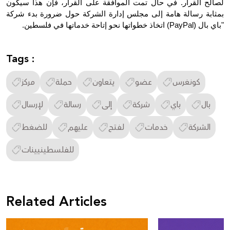
لصالح القرار. في حال تمت الموافقة على القرار، فإن هذا سيكون 
بمثابة رسالة هامة إلى مجلس إدارة الشركة حول ضرورة بدء شركة 
"باي بال (PayPal) اتخاذ خطواتها نحو إتاحة خدماتها في فلسطين.
Tags :
كونغرس
عضو
يتعاون
حملة
مركز
بال
باي
شركة
إلى
رسالة
لإرسال
الشركة
خدمات
لفتح
عليهم
للضغط
للفلسطينيينات
Related Articles