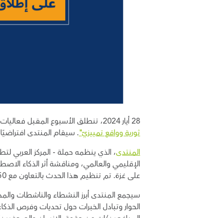
28 أيار 2024، تنطلق الأسبوع المقبل فعاليات منتدى فلسطين للنشاط الرقمي 2024 في نسخته الثامنة، والذي سيعقد تحت شعار
ثورية وواقع تمييزيّ"
. سيقام المنتدى افتراضيًا يومي الثلاثاء والأربعاء، 4 و5 م
المنتدى
، الذي ينظمه حملة - المركز العربي ل
الإقليمي والعالمي، ومناقشة أثر الذكاء الاص
على غزة. تم تنظيم هذا الحدث بالتعاون مع 50 مؤسسة شريكة، ويستضيف 70 متحدثًا/ة ومدربًا/ة محليًا وإقليميًا ودوليًا.
سيجمع المنتدى أبرز النشطاء والناشطات والمد