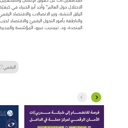
المدافعين/ات عن حقوق الإنسان والصحفيين/ات 
الاحتلال حول العالم" وأحد أبرز الخبراء في كيفي
الرزاق النتشة، وزير الاتصالات والاقتصاد ال
والناطقة بأمور التحول الرقميّ والاقتصاد لحزب
المتحدة، ود. تيمنيت غبرو، المؤسِّسة والمديرة ال
الرقمي