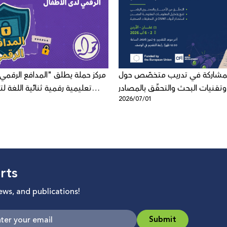
لمشاركة في تدريب متخصّص حول
مركز حملة يطلق "المدافع الرقمي"
وتقنيات البحث والتحقّق بالمصادر
تعليمية رقمية ثنائية اللغة لتع
5
2026/07/01
المفتوحة
الرقمي لد
rts
news, and publications!
Submit