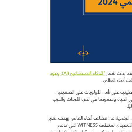
"الذكاء الاصطناعيّ (AI): وعود
لسطينية على رأس الأولويات على الصعيدين
ي الحياة وخصوصا في فترة الأزمات والحرب
لرقمية من مختلف أنحاء العالم، بهدف تعزيز
الحوار وتبادل الخبرات حول تحديات وفرص الذكاء الاصطناعي في السياق الفلسطيني، بمن فيهم سام غريغوري، المدير التنفيذي لمنظمة WITNESS التي تدعم