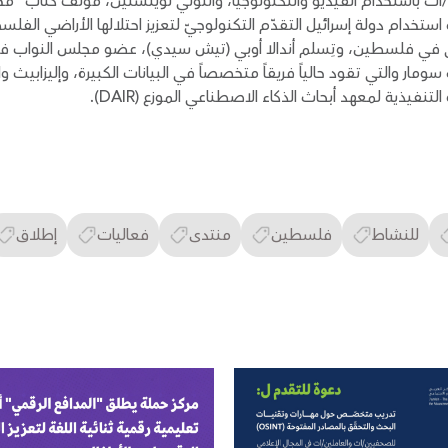
باستخدام الفيديو والتكنولوجيا، وأنتوني لوينستين، مؤلّف كتاب "مختب
ّة استخدام دولة إسرائيل التقدّم التكنولوجيّ لتعزيز احتلالها الأراضي الف
رقمي في فلسطين، وتِسلم أندالا أوبي (تيش سيدي)، عضو مجلس النواب ف
 سومار والتي تقود حالياً فريقاً متخصصاً في البيانات الكبيرة، وإليزابي
تنفيذية لمعهد أبحاث الذكاء الاصطناعي الموزع (DAIR).
للنشاط
فلسطين
منتدى
فعاليات
إطلاق