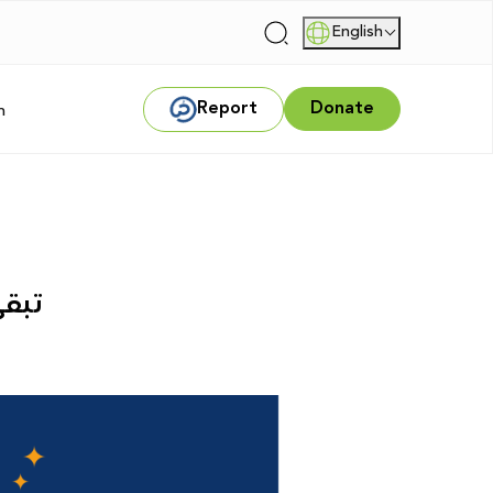
English
|
Report
Donate
m
تبقى