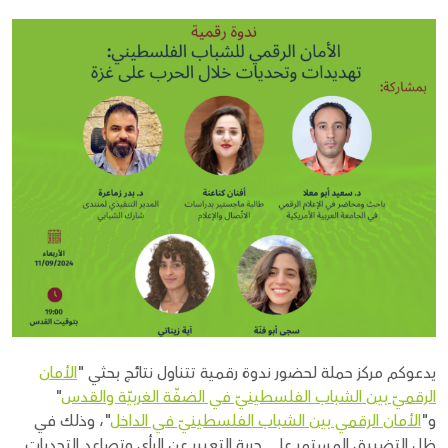
Donate
يدعوكم مركز حملة لحضور ندوة رقمية تتناول نتائج بحثي "
الأمان
الرقميّ بين الشباب الفلسطينيّ في الضفّة الغربيّة والقدس
"
و"
الأمان الرقمي بين الشباب الفلسطينيّ في الداخل
"، وذلك في
ظل التضييق المستمر على حرية التعبير عن الرأي وتصاعد التحديات