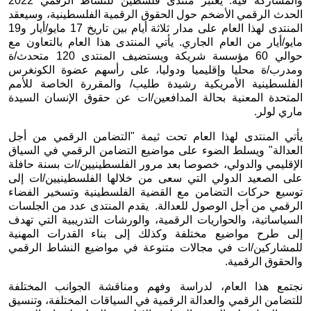
والمشاركة فيه. يعتبر منتدى فلسطين للنشاط الرقمي 2022 
الحدث الرقمي الأضخم حول الحقوق الرقمية الفلسطينية، وسيعقد 
المنتدى لهذا العام على مدار ثلاثة أيام بين تاريخ 17 مايو/أيار و19 
مايو/أيار من العام الجاري. يأتي المنتدى هذا العام بالتعاون مع 
حوالي 60 مؤسسة شريكة ويستضيف المنتدى 120 متحدث/ة 
ومدرب/ة محليا وإقليميا ودوليا، على رأسهم عضوة الكونغرس 
الفلسطينية الأمريكية رشيدة طليب/ والمقررة الخاصة للأمم 
المتحدة المعنية بحالة المدافعين/ات عن حقوق الإنسان السيدة 
ماري لولر.  
يأتي المنتدى لهذا العام تحت ثيمة "التضامن الرقمي من أجل 
العدالة" ويسلط الضوء على مواضيع التضامن الرقمي في السياق 
الإقليمي والدولي، خصوصا بعد مرور الفلسطينيين/ات بسنة حافلة 
على الصعيد الدولي التي سعى من خلالها الفلسطينيين/ات إلى 
توسيع حركات التضامن مع القضية الفلسطينية وتسخير الفضاء 
الرقمي من أجل الوصول للعدالة.  يقدم المنتدى عدد من الجلسات 
السياساتية، والحواريات الرقمية، والورشات التدريبية التي تهدف 
إلى طرح مواضيع مختلفة وكذلك إلى بناء القدرات المهنية 
للمشاركين/ات في مجالات متنوعة في مواضيع النشاط الرقمي 
والحقوق الرقمية.
نجتمع هذا العام، لدراسة وفهم ومناقشة الجوانب المختلفة 
للتضامن الرقمي والعدالة الرقمية في السياقات المختلفة، وتنسيق 