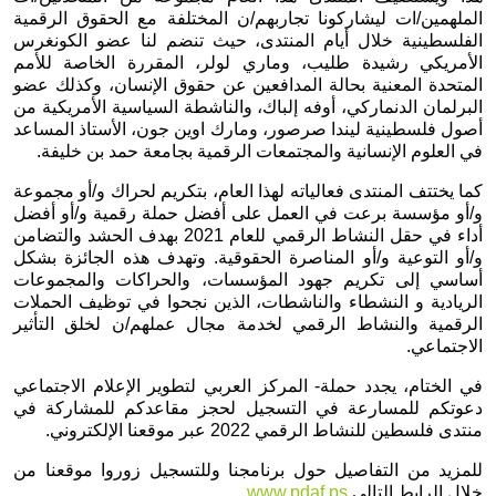
الملهمين/ات ليشاركونا تجاربهم/ن المختلفة مع الحقوق الرقمية 
الفلسطينية خلال أيام المنتدى، حيث تنضم لنا عضو الكونغرس 
الأمريكي رشيدة طليب، وماري لولر، المقررة الخاصة للأمم 
المتحدة المعنية بحالة المدافعين عن حقوق الإنسان، وكذلك عضو 
البرلمان الدنماركي، أوفه إلباك، والناشطة السياسية الأمريكية من 
أصول فلسطينية ليندا صرصور، ومارك اوين جون، الأستاذ المساعد 
في العلوم الإنسانية والمجتمعات الرقمية بجامعة حمد بن خليفة. 
كما يختتف المنتدى فعالياته لهذا العام، بتكريم لحراك و/أو مجموعة 
و/أو مؤسسة برعت في العمل على 
أفضل حملة رقمية و/أو أفضل 
أداء في حقل النشاط الرقمي للعام 2021 بهدف الحشد والتضامن 
و/أو التوعية و/أو المناصرة الحقوقية. وتهدف هذه الجائزة بشكل 
أساسي إلى تكريم جهود المؤسسات، والحراكات والمجموعات 
الريادية و النشطاء والناشطات، الذين نجحوا في توظيف الحملات 
الرقمية والنشاط الرقمي لخدمة مجال عملهم/ن لخلق التأثير 
الاجتماعي. 
في الختام، يجدد حملة- المركز العربي لتطوير الإعلام الاجتماعي 
دعوتكم للمسارعة في التسجيل لحجز مقاعدكم للمشاركة في 
منتدى فلسطين للنشاط الرقمي 2022 عبر موقعنا الإلكتروني.
للمزيد من التفاصيل حول برنامجنا وللتسجيل زوروا موقعنا من 
خلال الرابط التالي 
www.pdaf.ps 