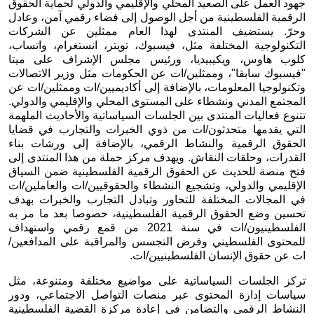
جهود العمل على الصعيد المحلي والإقليمي والدولي لحماية الحقوق 
الرقمية الفلسطينية من أجل الوصول إلى فضاء رقمي آمن، وعادل 
وحرّ. يستضيف المنتدى لهذا العام ممثلين عن الشركات 
التكنولوجية المختلفة مثل، فيسبوك، تويتر، انستغرام، واتساب، 
كلوب هاوس، ويكيبيديا، ورئيس مجلس الإشراف على ميتا 
"فيسبوك سابقا"، وممثلين/ات عن الحكومات مثل وزير الاتصالات 
وتكنولوجيا المعلومات، بالإضافة إلى أكاديميين/ات وممثلين/ات عن 
المجتمع المدني ونشطاء على المستوى المحلي والإقليمي والدولي. 
تتنوع فعاليات المنتدى بين الجلسات السياساتية والأحاديث الملهمة 
التي يقدمها متحدثون/ات من ذوي الخبرات والتجارب في قضايا 
الحقوق الرقمية والنشاط الرقمي، بالإضافة إلى ورشات بناء 
القدرات، وحلقات النقاش. ويهدف مركز حملة من هذا المنتدى إلى 
فتح منصة للحديث عن الحقوق الرقمية الفلسطينية ضمن السياق 
الإقليمي والدولي، وتشجيع النشطاء والحقوقيين/ات والعاملين/ات 
في المجالات المختلفة للتحاور وتبادل التجارب والخبرات بهدف 
تحسين وضع الحقوق الرقمية الفلسطينية، خصوصا بعد ما مر به 
الفلسطينيون/ات في سنة 2021 من قمع رقمي واستهداف 
للمحتوى الفلسطيني وفرض التجسس والمراقبة على المدافعين/
ات عن حقوق الإنسان الفلسطينيين/ات. 
تركز الجلسات السياساتية على مواضيع مختلفة ومتنوعة، مثل 
سياسات إدارة المحتوى عبر منصات التواصل الاجتماعي، ودور 
النشاط الرقمي والتضامن في إعادة مركزة القضية الفلسطينية 