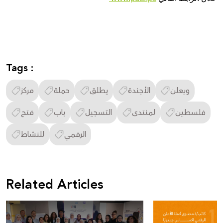
Tags :
ويعلن
الأجندة
يطلق
حملة
مركز
فلسطين
لمنتدى
التسجيل
باب
فتح
الرقمي
للنشاط
Related Articles