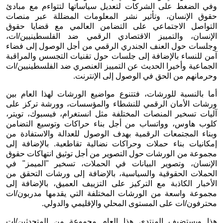
وفي الضغط على الشركات لتعديل سياساتها لتتواءم مع مبادئ 
حقوق الإنسان، وتأثير نشر المعلومات المضللة عبر منصات 
التواصل الاجتماعي 
على التضامن العالمي مع قضايا حقوق 
الإنسان، والتمييز الاقتصادي الرقمي ضد الفلسطينيين/ات، 
وجلسات حول العنف الجندري الرقمي من أجل الوصول إلى فضاء 
آمن للنساء بالإضافة إلى جلسات حول تقنيات التجسس والمراقبة 
الجماعية وأخيرا الحديث عن التمييز العنصري ضد الفلسطينيين/ات 
وحرمانهم من الحق في الوصول إلى الإنترنت. 
أما بالنسبة للورشات، فتتنوع مواضيع الورشات لهذا العام بين 
ورشات الأمان الرقمي للنشطاء والمؤسسات، وورشة تركز على 
آليات تسخير المنصات المختلفة مثل انستغرام، فيسبوك، تويتر، 
كلوب هاوس، وواتساب من أجل بناء حراكات وتوسيع التضامن 
وبناء المجتمعات الرقمية بهدف الوصول للعدالة والاستفادة من 
إمكانيات بناء حملات وحراكات نضالية تقاطعية. بالإضافة إلى 
مجموعة من الورشات حول التصوير من أجل توثيق انتهاكات حقوق 
الإنسان، وتصوير البيانات في الحملات، تسخير "الميمز" في 
الحملات الحقوقية والسياسية، بالإضافة إلى ورشات التحقق من 
الأخبار الكاذبة مع التركيز على التزييف العميق، بالإضافة إلى 
مجموعة واسعة من الورشات المختلفة التي يقدمها مدربون/ات 
محترفون/ات على المستوى المحلي والإقليمي والدولي. 
هذا ويستضيف المنتدى هذا العام مجموعة من المتحدثين/ات 