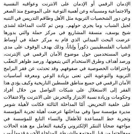
الإدمان الرقمي أو الإدمان على الانترنت وعواقبه النفسية
والاجتماعية ومسبباته وعن أهمية التوعية على الموضوع منذ الصغر
وعن دور الشخصيات التربوية مثل الأهل وطاقم التدريس في التنبه
لجيل الشباب وما يجري حولهم.. ومن ثم كانت المداخلة لشذى
شيخ يوسف، منسقة المشاريع في مركز حملة والتي بدورها
عرضت البحث الميداني الذي قام به مركز حملة في أوساط
الشباب الفلسطينيين ذكوراً وإناثاً، وذلك بهدف الوقوف على مدى
وعي المستخدمين حول موضوع الأمان الرقمي في الإنترنت،
ورصد أهداف وطرق الاستخدام التي يتبعونها، ورصد ظواهر التعقّب
واختراقات الخصوصية في صفوفهم. وقد تحدثت عن فقر البرامج
التربوية والتوعوية التي تعنى بزيادة الوعي ومعرفة أساسيات
الأمان الرقمي في جميع مناطق فلسطين التاريخية وكيف يؤدي هذا
الفقر إلى الاستغلال على شبكات التواصل من خلال أفراد
وحكومات وزيادة نسبة الابتزاز والتحرش على الانترنت والاعتقالات
على خلفية التحريض. أمّا المداخلة الثالثة فكانت لأهيلة شومر
مديرة مؤسسة سوا وفي مداخلتها عرضت أهيلة تجربة المؤسسة
وتجربة خط المساعدة للأطفال والنساء التابع للمؤسسة في
مواجهة ضحايا التنمّر الإلكتروني وكيفية التعامل مع هذه الحالات
ومعالجتها من قبل المجتمع والشرطة. المداخلة الأخيرة قدمها أيوب