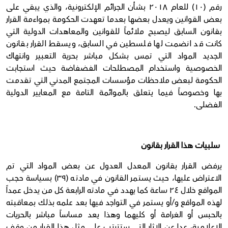
رقم (١٠) للعام ٢٠١٨ بشأن الجرائم الإلكترونية، والذي يبقي على
بعض القوانين ويعدل بعضها بعدما تعهدت الحكومة بمواءمة القرار
بقانون السابق ليصبح ملائماً للقوانين والمعاهدات الدولية التي
كانت قد انضمت لها فلسطين في السابق، ويسقط القرار بقانون
الجديد المواد التي تمس بشكل مباشر بحرية التعبير وانتهاك
الخصوصية واستخدام المصطلحات الفضفاضة حيث استجابت
الحكومة لبعض ملاحظات مؤسسات المجتمع المدني التي تقدمت
بها وخصوصاً فيما يتعلق بالموائمة التامة مع المعايير الدولية
الفضلى.
سلبيات هذا القرار بقانون
يرفض القرار بقانون المعدل العدول عن بعض المواد التي تم
الاعتراض عليها، حيث يستمر القانون في مادته (٣٩) بسياسة حجب
المواقع خلال ٢٤ ساعة كما يهدد في مادته الرابعة كل من يدخل عمداً
لهذه المواقع و/أو يستمر في التواجد فيها بعد علمه بذلك بمعاقبته
بالحبس أو الغرامة أو كليهما وهذا يعد مساساً مباشر بالحريات
الإعلامية، عدا عن الاثار التي ستترتب على مثل هذا القرار من وقف