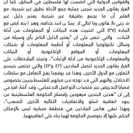
والقوانين الدولية التي انضمت لها فلسطين في السابق. كما أن
القرار بقانون الجديد شرعن عملية جمع الأدلة بطرق غير شرعية، مع
العلم أن ما يجمع بطريقة غير شرعية يعتبر دليل غير
شرعي بالقانون وبالتالي لا يمكن استخدامه، وهذا يتعارض مع
المادة (٣٧) التي اعتبرت هذه البيانات أو المعلومات من أدلة
الثبات، والتي تنص على ان "يعتبر الدليل الناتج بأي وسيلة من
وسائل تكنولوجيا المعلومات أو أنظمة المعلومات أو شبكات
المعلومات أو المواقع الإلكترونية أو البيانات
والمعلومات الإلكترونية من ادلة الإثبات"، وتمتد الملاحظات على
القرار بقانون الجديد لتصل المادتين (٤٢ و٤٣) والتي تختص بتيسير
التعاون مع الدول الأخرى، وهذا قد يوقعنا بفخ التعامل مع سلطات
الاحتلال، والتهم التي قد توجه من قبلهم للفلسطينيين بخصوص
قضايا التحريض عبر منصات التواصل الاجتماعي، وقد أشار افرنجي
إلى ان "هذين البندين مرهونين بإفصاح الحكومة الفلسطينية عن
بنود اتفاقية اسلو والاتفاقيات الثنائية الأخرى للشعب"،
وبهذا تبقى هاتين المادتين في منطقة ضبابية ليس بالإمكان
الحكم عليها إلا بتوضيح الحكومة لهما بناء على اتفاقيتهما.