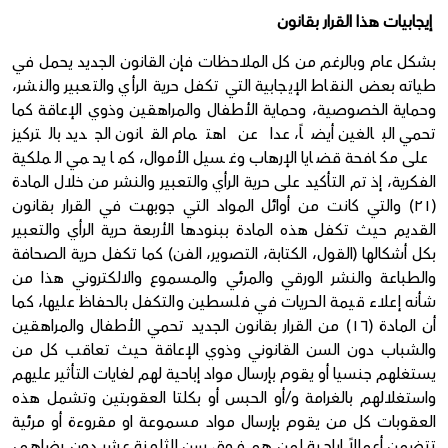
إيجابيات هذا القرار بقانون
بشكل عام وبالرغم من كل الملاحظات فإن القانون الجديد يحمل في
طياته بعض النقاط الإيجابية التي تكفل حرية الرأي والتعبير والنشر،
وحماية الخصوصية، وحماية الأطفال والمراهقين وذوي الإعاقة كما
تحمي البالغين أيضاً، عدا عن اهتمام القانون الجديد بالتركيز
على مكافحة قضايا الإرهاب وغسيل الأموال، كما يحمي الملكية
الفكرية، إذ تم التأكيد على حرية الرأي والتعبير والنشر من خلال المادة
(٢١) والتي كانت من أوائل المواد التي جوبهت في القرار بقانون
القديم حيث تكفل هذه المادة ببنودها الأربعة حرية الرأي والتعبير
بكل أشكالها (القول، الكتابة، التصوير، الفن) كما تكفل حرية الصحافة
والطباعة والنشر الورقي والمرئي والمسموع والالكتروني هذا من
شأنه إعلاء قيمة الحريات في فلسطين والتكفل بالحفاظ عليها، كما
أن المادة (١٦) من القرار بقانون الجديد تحمي الأطفال والمراهقين
والشباب دون السن القانوني وذوي الإعاقة حيث تعاقب كل من
يستغلهم جنسيا أو يقوم بإرسال مواد إباحية لهم لغايات التأثير عليهم
واستغلالهم بالغرامة و/أو الحبس أو بكلتا العقوبتين وتشمل هذه
العقوبات كل من يقوم بإرسال مواد مسموعة او مقروءة أو مرئية
تتضمن أعمالاً إباحية لمن هم فوق سن الثامنة عشر دون رضاهم،