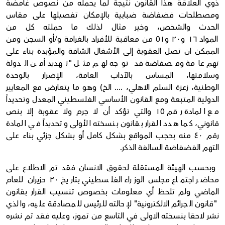
ذوي العلاقة هذا القانون نتيجة لما يحمله من نصوص غامضة
ومصطلحات فضفاضة ضبابية بالإمكان تفصيلها على مقاس
الحدث والشخص، وخير مثال لذلك ما حملته كل من
المواد ١٦ و٢٠ و٥١ من معاقبة للأفراد بالغرامة و/أو السجن ومن
الممكن ان تصل العقوبة إلى الأشغال الشاقة والمؤبدة بناء على
تهم عامة وفضفاضة قد توجه لهم مثل "تهديد أمن الدولة
وسلامتها، المساس بالآداب العامة، الإضرار بالوحدة
الوطنية، زعزة السلم الاهلي، .... الخ) وهو ما يتعارض مع المعايير
الدولية المتبعة ومع القانون الأساسي الفلسطيني المعدل وتحديداً
مع المادة رقم ١٥ والتي تؤكد أن لا جرم ولا عقوبة إلا بنص
قانوني، كما هدد القرار بقانون بنسخته الأولى وتحديداً في المادة
رقم ٤٠ منه بحجب المواقع بشكل كامل أو بشكل جزئي بناء على
التهم الفضفاضة السالفة الذكر.
وبحسب الهيئة المستقلة لحقوق الانسان فقد تم الاطلاع على
محاضر اجتماع مجلس الوزراء الفلسطيني بتاريخ ٢٠ حزيران للعام
الماضي ولم تلحظ أي معلومات بخصوص تنسيب القرار بقانون
"قانون الجرائم الالكترونية" لإحالته للرئيس للمصادقة عليه، والذي
نشر لاحقا بنسخته الاولى في التاسع من تموز، وعليه فقد تم نشره