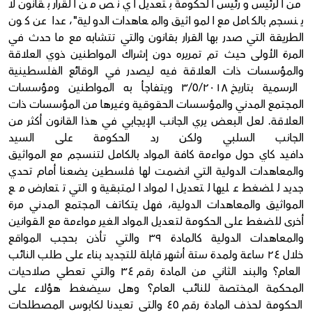
من الرئيس ورئيس الحكومة بتعديل أي نص من القرار بقانون لا
ينسجم بالكامل مع المواثيق والمعاهدات الدولية"، عدا عن كون
الطريقة التي صدر بها القرار بقانون والتي تتشابه مع ما حدث في
المرة الأولى حيث تم تمريره دون إشراك المواطنين ذوي العلاقة
والمؤسسات ذات العلاقة فيه ليصدر في الوقائع الفلسطينية
الرسمية بتاريخ ٣/٥/٢٠١٨ ويتفاجأ به المواطنين ومؤسسات
المجتمع المدني والمؤسسات الحقوقية وغيرها من المؤسسات ذات
العلاقة. لعل البعض يري الجانب الإيجابي في هذا القانون أكثر من
الجانب السلبي ولكن رد الحكومة على السيد
دافيد كاي حول مواءمة كافة المواد بالكامل لتنسجم مع المواثيق
والمعاهدات الدولية التي انضمت لها فلسطين يضعنا أمام تحدي
جديد للضغط عليها لتعديل المواد المتبقية والتي تتعارض مع
المواثيق والمعاهدات الدولية، فهل يتكاتف المجتمع المدني مرة
أخرى للضغط على الحكومة لتعديل المواد الغير مواءمة مع القوانين
والمعاهدات الدولية كالمادة ٣٩ والتي تأذن بحجب المواقع
خلال ٢٤ ساعة ولمدة ستة أشهر قابلة للتجديد بناء على طلب النائب
العام؟ والبند الثاني من المادة رقم ٣٤ والتي تعطي صلاحيات
المحكمة المختصة للنائب العام؟ وهل سيضغط هؤلاء على
الحكومة لحذف المادة رقم ٤٥ والتي تعيدنا لكابوس المصطلحات