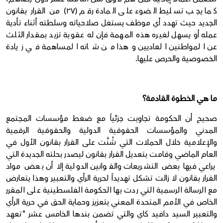
كما يجب تسليط الضوء على المادة رقم (٢٧) من القرار بقانون
الجديد حيث تهدد أي موظف يستغل صلاحياته وسلطته أثناء تأدية
عمله أو يسهل لغيره هذه المهمة فإن له عقوبة تزيد بمقدار الثلث
عن المواطنين العاديين وهذا من شانه المساهمة في زيادة
الخصوصية والحرص عليها.
ما هي الخطوة القادمة؟
صحيح أن الحكومة تجاوبت جزئياً مع ضغط مؤسسات المجتمع
المدني والمؤسسات الحقوقية الدولية والحقوقية الرقمية
والإعلامية خلال الحملات التي شُنَّت على القرار بقانون الأول في
العام الماضي وقامت بتعديل القرار بقانون ليصدر بحلته الجديدة التي
يراعي فيها بعض التشريعات والقوانين الدولية إلا أن بعض مواد
القرار بقانون لا زالت تشكل تهديداً لحرية الرأي والتعبير وهذا يتعارض
مع الرسالة الرسمية التي ردت بها الحكومة الفلسطينية على المقرر
الخاص في الأمم المتحدة المعني بتعزيز وحماية الحق في حرية الرأي
والتعبير السيد دافيد كاي والتي تضمن بندها الخامس عشر "تعهد