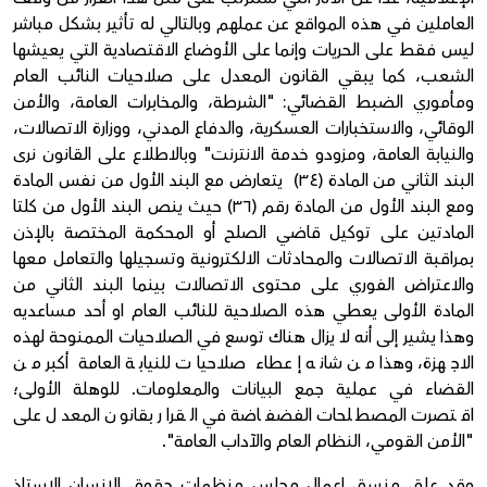
العاملين في هذه المواقع عن عملهم وبالتالي له تأثير بشكل مباشر
ليس فقط على الحريات وإنما على الأوضاع الاقتصادية التي يعيشها
الشعب، كما يبقي القانون المعدل على صلاحيات النائب العام
ومأموري الضبط القضائي: "الشرطة، والمخابرات العامة، والأمن
الوقائي، والاستخبارات العسكرية، والدفاع المدني، ووزارة الاتصالات،
والنيابة العامة، ومزودو خدمة الانترنت" وبالاطلاع على القانون نرى
البند الثاني من المادة (٣٤) يتعارض مع البند الأول من نفس المادة
ومع البند الأول من المادة رقم (٣٦) حيث ينص البند الأول من كلتا
المادتين على توكيل قاضي الصلح أو المحكمة المختصة بالإذن
بمراقبة الاتصالات والمحادثات الالكترونية وتسجيلها والتعامل معها
والاعتراض الفوري على محتوى الاتصالات بينما البند الثاني من
المادة الأولى يعطي هذه الصلاحية للنائب العام او أحد مساعديه
وهذا يشير إلى أنه لا يزال هناك توسع في الصلاحيات الممنوحة لهذه
الاجهزة، وهذا من شانه إعطاء صلاحيات للنيابة العامة أكبر من
القضاء في عملية جمع البيانات والمعلومات. للوهلة الأولى؛
اقتصرت المصطلحات الفضفاضة في القرار بقانون المعدل على
"الأمن القومي، النظام العام والآداب العامة".
وقد علق منسق اعمال مجلس منظمات حقوق الإنسان الاستاذ