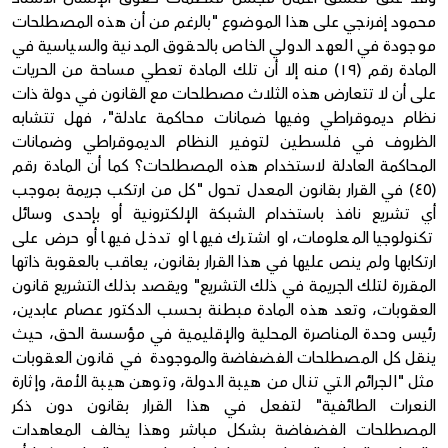
محمود إفرنجي على هذا الموضوع "بالرغم من أن هذه المصطلحات
موجودة في العهد الدولي الخاص بالحقوق المدنية والسياسية في
المادة رقم (١٩) منه إلا أن تلك المادة تعطي مساحة من الحريات
على أن لا تتعارض هذه الثلاث مصطلحات مع القانون في دولة ذات
نظام ديموقراطي وفيها ضمانات محاكمة عادلة"، فهل تتشابه
الظروف في فلسطين لتوفير النظام الديموقراطي وضمانات
المحاكمة العادلة لاستخدام هذه المصطلحات؟ كما أن المادة رقم
(٤٥) في القرار بقانون المعدل تحول "كل من ارتكب جريمة بموجب
أي تشريع نافذ باستخدام الشبكة الإلكترونية أو بإحدى وسائل
تكنولوجيا المعلومات، او اشترك فيها او تدخل فيها أو حرض على
ارتكابها ولم ينص عليها في هذا القرار بقانون، يعاقب بالعقوبة ذاتها
المقررة لتلك الجريمة في ذلك التشريع" ويقصد بذلك التشريع قانون
العقوبات، وتعد هذه المادة مبطنة بحسب الدكتور عصام عابدين،
رئيس وحدة المناصرة المحلية والإقليمية في مؤسسة الحق، حيث
ينقل كل المصطلحات الفضفاضة والموجودة في قانون العقوبات
مثل "الجرائم التي تنال من هيبة الدولة، وتوهن هيبة الأمة، وإثارة
النعرات الطائفية" لتفعل في هذا القرار بقانون دون ذكر
المصطلحات الفضفاضة بشكل مباشر وهذا يخالف المعاهدات