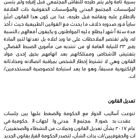
بسرية تامة ولم يتم طرحه للنقاش المجتمعي قبل إقراره ولم يتسن
لمؤسسات المجتمع المدني والمؤسسات الحقوقية ذات العلاقة
بالاطلاع عليه ونقاشه قبل طرحه، عدا عن كون هذا القانون اعتُبِرَ
سارياً فور صدوره خلاف ما يحدث مع القوانين الطبيعية حيث تأخذ
مدة ستة أشهر ليطلع عليه المواطنون ويكيفون أفعالهم بالنسبة
له، ولم تقتصر الملاحظات على ما ورد اعلاه بل تعدتها لتبرر المادة
رقم ٣٣ للنيابة العامة او من تنتدبه من مأموري الضبط القضائي
بتفتيش الأشخاص وممتلكاتهم بعد اتهامهم بخرق إحدى مواد
القانون وهي لا تشترط إخطار الشخص بمراقبة اتصالاته ومحادثاته
الإلكترونية مسبقاً، وهو ما يعد استباحة لخصوصية المستخدمين/
ات.
تعديل القانون
تنوعت أساليب الحوار مع الحكومة والضغط عليها بين جلسات
عقدت بحضور المجتمع المدني والجهات الحكومية في
عام ٢٠١٧ بشأن تعديل القانون وحملات من النشطاء والصحفيين/
ات والحقوقيين/ات بذات الشأن، لتصدر الحكومة القرار بقانون الجديد