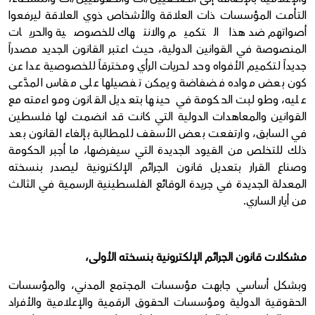
التأمت المؤسسات ذات العلاقة والأشخاص ذوي العلاقة ليرفعوا
أصواتهم ضد هذا التكميم والانتهاك للخصوصية والحريات
المنصوصة في القوانين الدولية، حيث اعتبر القانون الجديد مصدراً
جديداً لتكميم الأفواه وحد لحريات الرأي ومخترقاً للخصوصية عدا عن
كون بعض مواده فضفاضة ويمكن تفصيلها على مقاس المدَّعى
عليه، وطولبت الحكومة في حينها بتعديل القانون ومواءمته مع
القوانين والمعاهدات الدولية التي كانت قد انضمت لها فلسطين
في السابق، وارتفعت بعض الأسقف للمطالبة بإلغاء القانون بعد
ذلك للتخلص من القيود الجديدة التي سيفرضها، ما أجبر الحكومة
وصناع القرار بتعديل قانون الجرائم الإلكترونية ليصدر بنسخته
المعدلة الجديدة في جريدة الوقائع الفلسطينية الرسمية في الثالث
من أيار الساري.
مشكلات قانون الجرائم الإلكترونية بنسخته الأولى،
وبشكل أساسي جابهت مؤسسات المجتمع المدني، والمؤسسات
الحقوقية الدولية ومؤسسات الحقوق الرقمية والإعلامية والأفراد